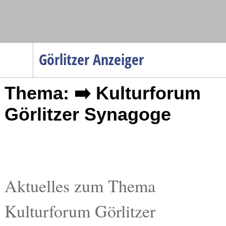
Navigation
Görlitzer Anzeiger
Startseite
Thema: ➡️ Kulturforum
Menüpunkte
Politik
Görlitzer Synagoge
Gesellschaft
Wirtschaft
Service
Verkehr
Aktuelles zum Thema
Gesundheit
Kulturforum Görlitzer
Kultur
Sport