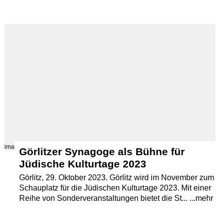
images/src/Synagoge-Goerlitz--DSCF2850-JPG.jpg
Görlitzer Synagoge als Bühne für
Jüdische Kulturtage 2023
Görlitz, 29. Oktober 2023. Görlitz wird im November zum
Schauplatz für die Jüdischen Kulturtage 2023. Mit einer
Reihe von Sonderveranstaltungen bietet die St... ...mehr