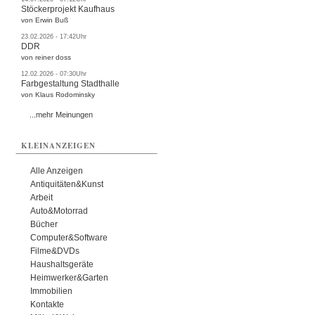
Stöckerprojekt Kaufhaus
von Erwin Buß
23.02.2026 - 17:42Uhr
DDR
von reiner doss
12.02.2026 - 07:30Uhr
Farbgestaltung Stadthalle
von Klaus Rodominsky
...mehr Meinungen
KLEINANZEIGEN
Alle Anzeigen
Antiquitäten&Kunst
Arbeit
Auto&Motorrad
Bücher
Computer&Software
Filme&DVDs
Haushaltsgeräte
Heimwerker&Garten
Immobilien
Kontakte