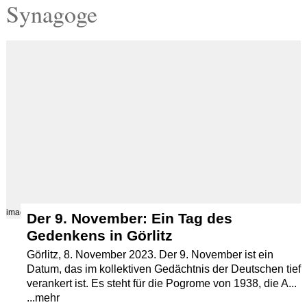
Synagoge
Termine
Kostenlos
images/src/An-der-Frauenkirche-Goerlitz-IMG-9180-001-JPG.jpg
Der 9. November: Ein Tag des
Gedenkens in Görlitz
Görlitz, 8. November 2023. Der 9. November ist ein
Datum, das im kollektiven Gedächtnis der Deutschen tief
verankert ist. Es steht für die Pogrome von 1938, die A...
...mehr