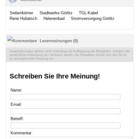
Siebenbörner
Stadtwerke Görlitz
TGL-Kabel
René Hubatsch
Helenenbad
Stromversorgung Görlitz
Lesermeinungen (0)
Lesermeinungen geben nicht unbedingt die Auffassung der Redaktion, sondern die
persönliche Auffassung der Verfasser wieder. Die Redaktion behält sich das Recht
zu sinnwahrender Kürzung vor.
Schreiben Sie Ihre Meinung!
Name:
Email:
Betreff:
Kommentar: