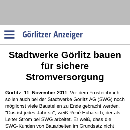
Navigation
Görlitzer Anzeiger
Startseite
Stadtwerke Görlitz bauen
Menüpunkte
Politik
für sichere
Gesellschaft
Stromversorgung
Wirtschaft
Service
Görlitz, 11. November 2011.
Vor dem Frosteinbruch
sollen auch bei der Stadtwerke Görlitz AG (SWG) noch
Verkehr
möglichst viele Baustellen zu Ende gebracht werden.
Gesundheit
"Das ist jedes Jahr so“, weiß René Hubatsch, der als
Kultur
Leiter Strom bei SWG arbeitet. Er weiß, dass die
SWG-Kunden von Bauarbeiten im Grundsatz nicht
Sport