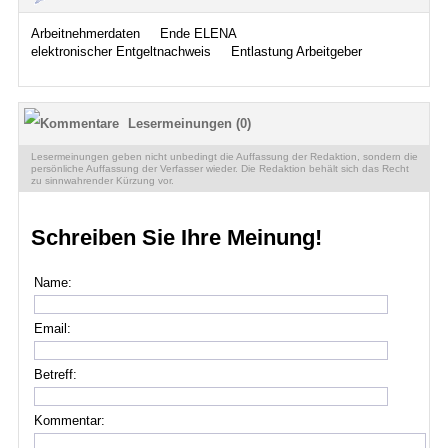
Arbeitnehmerdaten
Ende ELENA
elektronischer Entgeltnachweis
Entlastung Arbeitgeber
Lesermeinungen (0)
Lesermeinungen geben nicht unbedingt die Auffassung der Redaktion, sondern die
persönliche Auffassung der Verfasser wieder. Die Redaktion behält sich das Recht
zu sinnwahrender Kürzung vor.
Schreiben Sie Ihre Meinung!
Name:
Email:
Betreff:
Kommentar: