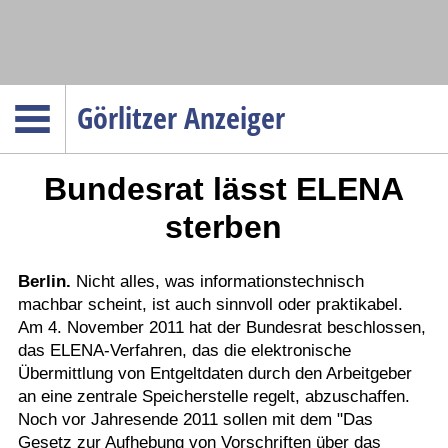
Navigation
Görlitzer Anzeiger
Startseite
Bundesrat lässt ELENA
Menüpunkte
Politik
sterben
Gesellschaft
Wirtschaft
Berlin.
Nicht alles, was informationstechnisch
machbar scheint, ist auch sinnvoll oder praktikabel.
Service
Am 4. November 2011 hat der Bundesrat beschlossen,
Verkehr
das ELENA-Verfahren, das die elektronische
Übermittlung von Entgeltdaten durch den Arbeitgeber
Gesundheit
an eine zentrale Speicherstelle regelt, abzuschaffen.
Kultur
Noch vor Jahresende 2011 sollen mit dem "Das
Gesetz zur Aufhebung von Vorschriften über das
Sport