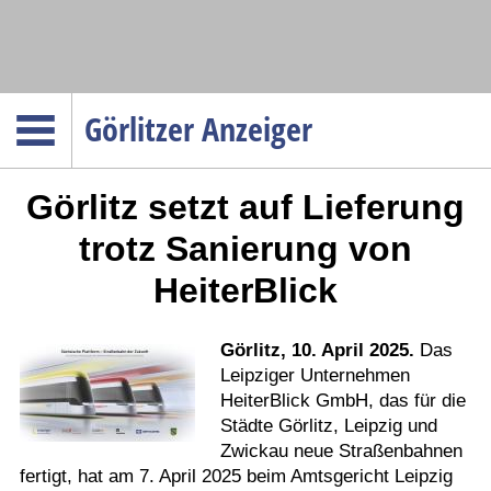
Navigation
Görlitzer Anzeiger
Startseite
Görlitz setzt auf Lieferung
Menüpunkte
Politik
trotz Sanierung von
Gesellschaft
HeiterBlick
Wirtschaft
Service
Görlitz, 10. April 2025.
Das
Verkehr
Leipziger Unternehmen
HeiterBlick GmbH, das für die
Gesundheit
Städte Görlitz, Leipzig und
Kultur
Zwickau neue Straßenbahnen
fertigt, hat am 7. April 2025 beim Amtsgericht Leipzig
Sport