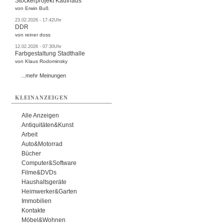
Stöckerprojekt Kaufhaus
von Erwin Buß
23.02.2026 - 17:42Uhr
DDR
von reiner doss
12.02.2026 - 07:30Uhr
Farbgestaltung Stadthalle
von Klaus Rodominsky
...mehr Meinungen
KLEINANZEIGEN
Alle Anzeigen
Antiquitäten&Kunst
Arbeit
Auto&Motorrad
Bücher
Computer&Software
Filme&DVDs
Haushaltsgeräte
Heimwerker&Garten
Immobilien
Kontakte
Möbel&Wohnen