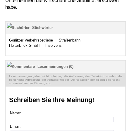
Unternehmen die wirtschaftliche Stabilität erschwert
habe.
Stichwörter
Görlitzer Verkehrsbetriebe
Straßenbahn
HeiterBlick GmbH
Insolvenz
Lesermeinungen (0)
Lesermeinungen geben nicht unbedingt die Auffassung der Redaktion, sondern die
persönliche Auffassung der Verfasser wieder. Die Redaktion behält sich das Recht
zu sinnwahrender Kürzung vor.
Schreiben Sie Ihre Meinung!
Name:
Email: