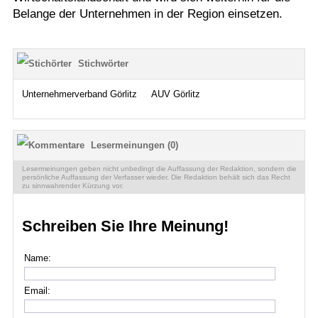
Belange der Unternehmen in der Region einsetzen.
Stichwörter
Unternehmerverband Görlitz
AUV Görlitz
Lesermeinungen (0)
Lesermeinungen geben nicht unbedingt die Auffassung der Redaktion, sondern die
persönliche Auffassung der Verfasser wieder. Die Redaktion behält sich das Recht
zu sinnwahrender Kürzung vor.
Schreiben Sie Ihre Meinung!
Name:
Email: