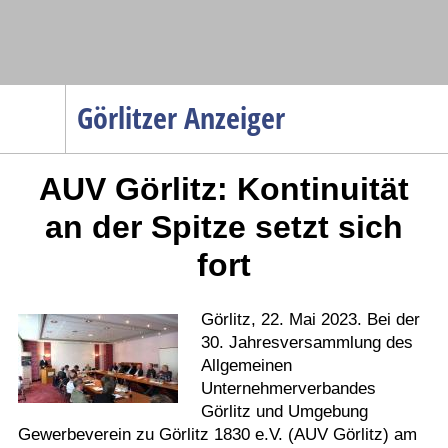
Navigation
Görlitzer Anzeiger
Startseite
AUV Görlitz: Kontinuität
Menüpunkte
Politik
an der Spitze setzt sich
Gesellschaft
fort
Wirtschaft
Service
Görlitz, 22. Mai 2023. Bei der
Verkehr
30. Jahresversammlung des
Allgemeinen
Gesundheit
Unternehmerverbandes
Kultur
Görlitz und Umgebung
Gewerbeverein zu Görlitz 1830 e.V. (AUV Görlitz) am
Sport