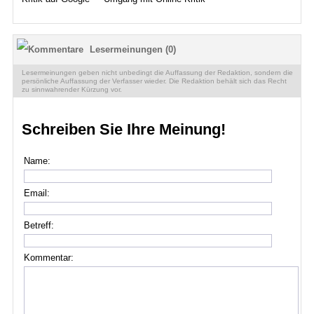
Lesermeinungen (0)
Lesermeinungen geben nicht unbedingt die Auffassung der Redaktion, sondern die
persönliche Auffassung der Verfasser wieder. Die Redaktion behält sich das Recht
zu sinnwahrender Kürzung vor.
Schreiben Sie Ihre Meinung!
Name:
Email:
Betreff:
Kommentar: