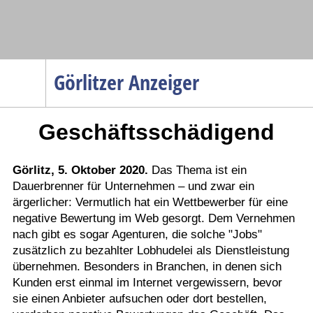
Navigation
Görlitzer Anzeiger
Startseite
Geschäftsschädigend
Menüpunkte
Politik
Gesellschaft
Görlitz, 5. Oktober 2020.
Das Thema ist ein
Dauerbrenner für Unternehmen – und zwar ein
Wirtschaft
ärgerlicher: Vermutlich hat ein Wettbewerber für eine
Service
negative Bewertung im Web gesorgt. Dem Vernehmen
nach gibt es sogar Agenturen, die solche "Jobs"
Verkehr
zusätzlich zu bezahlter Lobhudelei als Dienstleistung
Gesundheit
übernehmen. Besonders in Branchen, in denen sich
Kunden erst einmal im Internet vergewissern, bevor
Kultur
sie einen Anbieter aufsuchen oder dort bestellen,
Sport