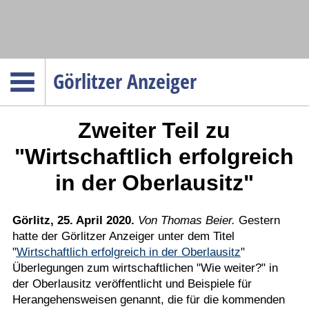
Navigation
Görlitzer Anzeiger
Startseite
Zweiter Teil zu
Menüpunkte
Politik
"Wirtschaftlich erfolgreich
Gesellschaft
in der Oberlausitz"
Wirtschaft
Service
Görlitz, 25. April 2020.
Von Thomas Beier.
Gestern
hatte der Görlitzer Anzeiger unter dem Titel
Verkehr
"
Wirtschaftlich erfolgreich in der Oberlausitz
"
Gesundheit
Überlegungen zum wirtschaftlichen "Wie weiter?" in
Kultur
der Oberlausitz veröffentlicht und Beispiele für
Herangehensweisen genannt, die für die kommenden
Sport