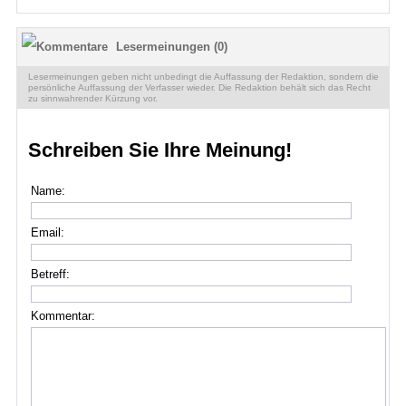
Lesermeinungen (0)
Lesermeinungen geben nicht unbedingt die Auffassung der Redaktion, sondern die
persönliche Auffassung der Verfasser wieder. Die Redaktion behält sich das Recht
zu sinnwahrender Kürzung vor.
Schreiben Sie Ihre Meinung!
Name:
Email:
Betreff:
Kommentar: