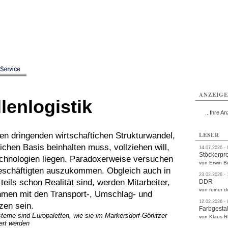
rlitz
Görlitz
Görlitz
Görlitz
Görlitz
Görlitz
rvice
Verkehr
Gesundheit
Kultur
Sport
Termine
ANZEIG
enlogistik
...Ihre An
n dringenden wirtschaftichen Strukturwandel,
LESER
lichen Basis beinhalten muss, vollziehen will,
14.07.2026 -
Stöckerpr
hnologien liegen. Paradoxerweise versuchen
von Erwin B
Beschäftigten auszukommen. Obgleich auch in
23.02.2026 -
teils schon Realität sind, werden Mitarbeiter,
DDR
von reiner d
ehmen mit den Transport-, Umschlag- und
12.02.2026 -
zen sein.
Farbgestal
teme sind Europaletten, wie sie im Markersdorf-Görlitzer
von Klaus 
ert werden