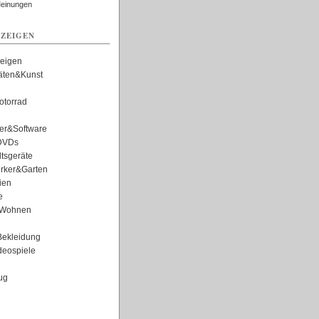
Meinungen
ZEIGEN
zeigen
täten&Kunst
torrad
er&Software
DVDs
tsgeräte
rker&Garten
ien
e
Wohnen
ekleidung
eospiele
ug