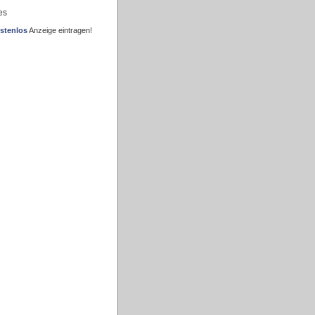
es
stenlos
Anzeige eintragen!