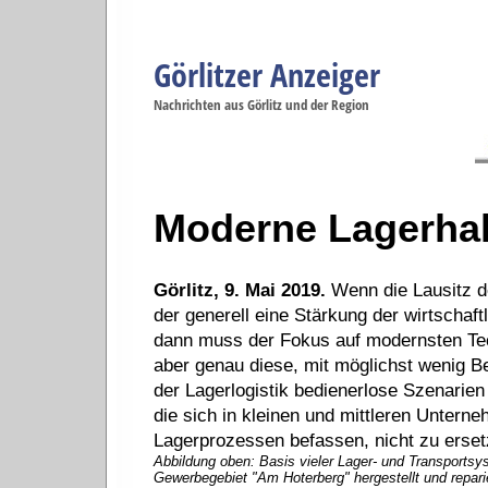
Görlitzer Anzeiger
Navigation
Nachrichten aus Görlitz und der Region
Menüpunkte
Görlitz
Görlitz
Görlitz
Görlitz
Gö
Startseite
Politik
Gesellschaft
Wirtschaft
Se
Moderne Lagerhall
Görlitz, 9. Mai 2019.
Wenn die Lausitz de
der generell eine Stärkung der wirtschaft
dann muss der Fokus auf modernsten Tec
aber genau diese, mit möglichst wenig 
der Lagerlogistik bedienerlose Szenarien 
die sich in kleinen und mittleren Untern
Lagerprozessen befassen, nicht zu erset
Abbildung oben: Basis vieler Lager- und Transportsys
Gewerbegebiet "Am Hoterberg" hergestellt und repari