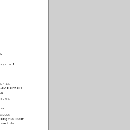
Kostenlos
EN
zeige hier!
 07:12Uhr
ojekt Kaufhaus
uß
 17:42Uhr
oss
 07:30Uhr
tung Stadthalle
Rodominsky