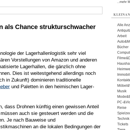
...mehr 
KLEINAN
Alle An
n als Chance strukturschwacher
Antiqui
Arbeit
Auto&Mo
Bücher
nologie der Lagerhallenlogistik sehr viel
Comput
Filme&
onären Vorstellungen von Amazon und anderen
Haushal
atisierte Lagerhallen, die gänzlich ohne
Heimwe
en. Dies ist weitestgehend allerdings noch
Immobil
h in Zukunft) dominieren traditionelle
Kontakt
Möbel&
eber
und Paletten in den heimischen Lager-
Musik
Mode&B
PC-&Vid
 dass Drohnen künftig einen gewissen Anteil
Reise
müssen auch sie gesteuert werden und die
Spielze
Technik
gen. Je nach Bauweise und
Tickets
istikmaschinen an die lokalen Bedingungen der
Tiere