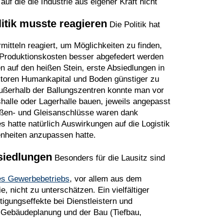
auf die die Industrie aus eigener Kraft nicht
litik musste reagieren
Die Politik hat
mitteln reagiert, um Möglichkeiten zu finden,
d Produktionskosten besser abgefedert werden
fen auf den heißen Stein, erste Absiedlungen in
aktoren Humankapital und Boden günstiger zu
Außerhalb der Ballungszentren konnte man vor
shalle oder Lagerhalle bauen, jeweils angepasst
aßen- und Gleisanschlüsse waren dank
s hatte natürlich Auswirkungen auf die Logistik
nheiten anzupassen hatte.
siedlungen
Besonders für die Lausitz sind
es Gewerbebetriebs
, vor allem aus dem
 nicht zu unterschätzen. Ein vielfältiger
tigungseffekte bei Dienstleistern und
ie Gebäudeplanung und der Bau (Tiefbau,