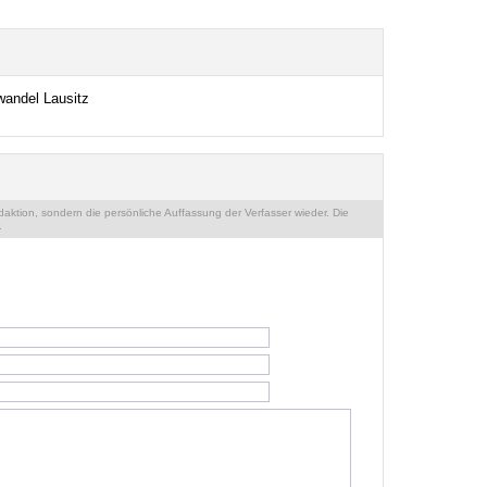
wandel Lausitz
ktion, sondern die persönliche Auffassung der Verfasser wieder. Die
.