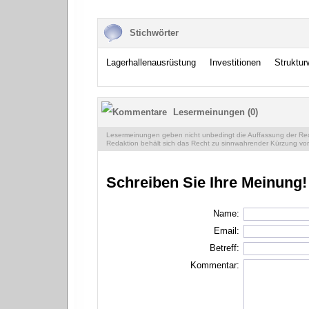
Stichwörter
Lagerhallenausrüstung
Investitionen
Struktur
Lesermeinungen (0)
Lesermeinungen geben nicht unbedingt die Auffassung der Reda
Redaktion behält sich das Recht zu sinnwahrender Kürzung vor
Schreiben Sie Ihre Meinung!
Name:
Email:
Betreff:
Kommentar: