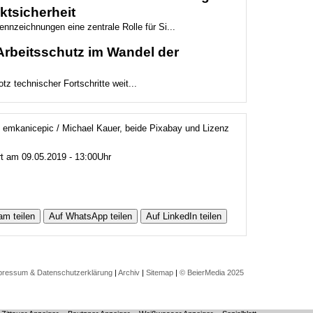
ktsicherheit
nnzeichnungen eine zentrale Rolle für Si...
Arbeitsschutz im Wandel der
otz technischer Fortschritte weit...
u: emkanicepic / Michael Kauer, beide Pixabay und Lizenz
rt am 09.05.2019 - 13:00Uhr
am teilen
Auf WhatsApp teilen
Auf LinkedIn teilen
pressum & Datenschutzerklärung
|
Archiv
|
Sitemap
|
© BeierMedia 2025