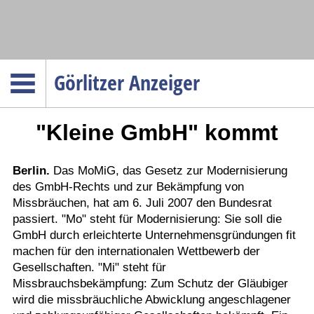
Navigation
Görlitzer Anzeiger
Startseite
"Kleine GmbH" kommt
Menüpunkte
Politik
Gesellschaft
Berlin.
Das MoMiG, das Gesetz zur Modernisierung
des GmbH-Rechts und zur Bekämpfung von
Wirtschaft
Missbräuchen, hat am 6. Juli 2007 den Bundesrat
Service
passiert. "Mo" steht für Modernisierung: Sie soll die
GmbH durch erleichterte Unternehmensgründungen fit
Verkehr
machen für den internationalen Wettbewerb der
Gesundheit
Gesellschaften. "Mi" steht für
Missbrauchsbekämpfung: Zum Schutz der Gläubiger
Kultur
wird die missbräuchliche Abwicklung angeschlagener
Sport