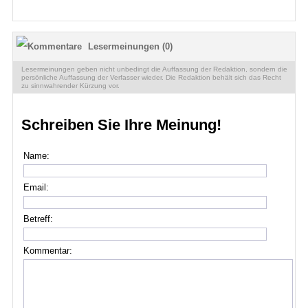
Lesermeinungen (0)
Lesermeinungen geben nicht unbedingt die Auffassung der Redaktion, sondern die
persönliche Auffassung der Verfasser wieder. Die Redaktion behält sich das Recht
zu sinnwahrender Kürzung vor.
Schreiben Sie Ihre Meinung!
Name:
Email:
Betreff:
Kommentar: