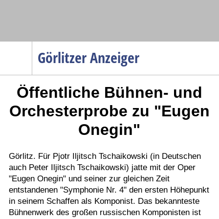
Navigation
Görlitzer Anzeiger
Startseite
Öffentliche Bühnen- und
Menüpunkte
Politik
Orchesterprobe zu "Eugen
Gesellschaft
Onegin"
Wirtschaft
Service
Görlitz. Für Pjotr Iljitsch Tschaikowski (in Deutschen
auch Peter Iljitsch Tschaikowski) jatte mit der Oper
Verkehr
"Eugen Onegin" und seiner zur gleichen Zeit
Gesundheit
entstandenen "Symphonie Nr. 4" den ersten Höhepunkt
Kultur
in seinem Schaffen als Komponist. Das bekannteste
Bühnenwerk des großen russischen Komponisten ist
Sport