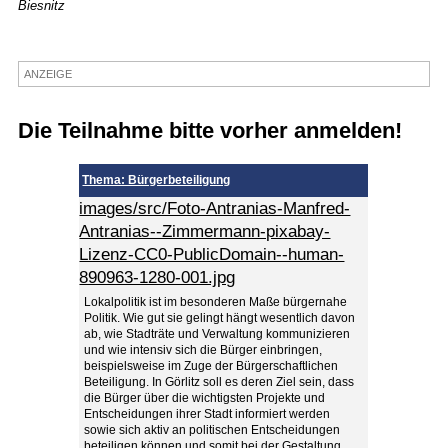
Biesnitz
Termine
Kostenlos
ANZEIGE
Die Teilnahme bitte vorher anmelden!
Thema: Bürgerbeteiligung
images/src/Foto-Antranias-Manfred-
Antranias--Zimmermann-pixabay-
Lizenz-CC0-PublicDomain--human-
890963-1280-001.jpg
Lokalpolitik ist im besonderen Maße bürgernahe
Politik. Wie gut sie gelingt hängt wesentlich davon
ab, wie Stadträte und Verwaltung kommunizieren
und wie intensiv sich die Bürger einbringen,
beispielsweise im Zuge der Bürgerschaftlichen
Beteiligung. In Görlitz soll es deren Ziel sein, dass
die Bürger über die wichtigsten Projekte und
Entscheidungen ihrer Stadt informiert werden
sowie sich aktiv an politischen Entscheidungen
beteiligen können und somit bei der Gestaltung