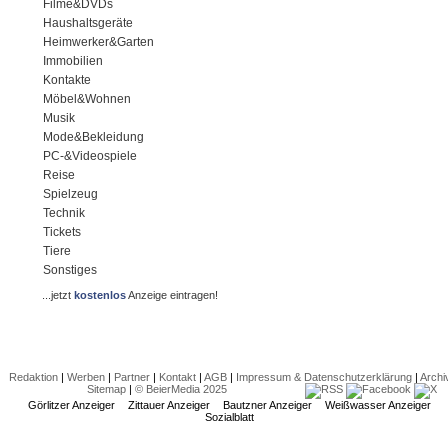
Filme&DVDs
Haushaltsgeräte
Heimwerker&Garten
Immobilien
Kontakte
Möbel&Wohnen
Musik
Mode&Bekleidung
PC-&Videospiele
Reise
Spielzeug
Technik
Tickets
Tiere
Sonstiges
...jetzt
kostenlos
Anzeige eintragen!
Redaktion
|
Werben
|
Partner
|
Kontakt
|
AGB
|
Impressum & Datenschutzerklärung
|
Archi
Sitemap
|
© BeierMedia 2025
Görlitzer Anzeiger
Zittauer Anzeiger
Bautzner Anzeiger
Weißwasser Anzeiger
Sozialblatt