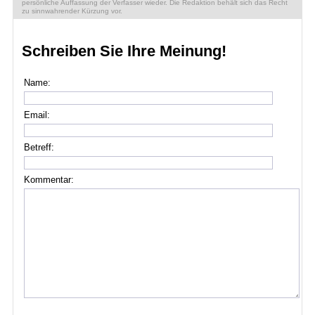
persönliche Auffassung der Verfasser wieder. Die Redaktion behält sich das Recht
zu sinnwahrender Kürzung vor.
Schreiben Sie Ihre Meinung!
Name:
Email:
Betreff:
Kommentar: