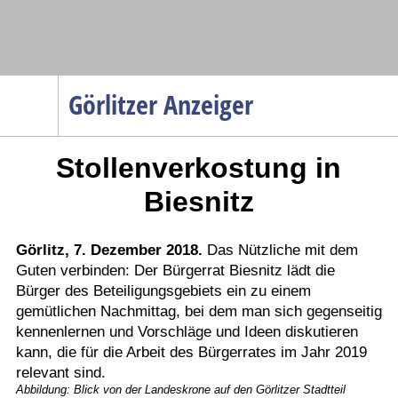
Navigation
Görlitzer Anzeiger
Startseite
Stollenverkostung in
Menüpunkte
Politik
Biesnitz
Gesellschaft
Wirtschaft
Görlitz, 7. Dezember 2018.
Das Nützliche mit dem
Guten verbinden: Der Bürgerrat Biesnitz lädt die
Service
Bürger des Beteiligungsgebiets ein zu einem
Verkehr
gemütlichen Nachmittag, bei dem man sich gegenseitig
kennenlernen und Vorschläge und Ideen diskutieren
Gesundheit
kann, die für die Arbeit des Bürgerrates im Jahr 2019
Kultur
relevant sind.
Abbildung: Blick von der Landeskrone auf den Görlitzer Stadtteil
Sport