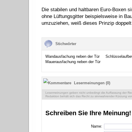
Die stabilen und haltbaren Euro-Boxen s
ohne Lüftungsgitter beispielsweise in Ba
umzuziehen, weiß dieses Prinzip doppelt
Stichwörter
Wandausfachung neben der Tür
Schlüsselaufb
Mauerausfachung neben der Tür
Lesermeinungen (0)
Lesermeinungen geben nicht unbedingt die Auffassung der Reda
Redaktion behält sich das Recht zu sinnwahrender Kürzung vor
Schreiben Sie Ihre Meinung!
Name: