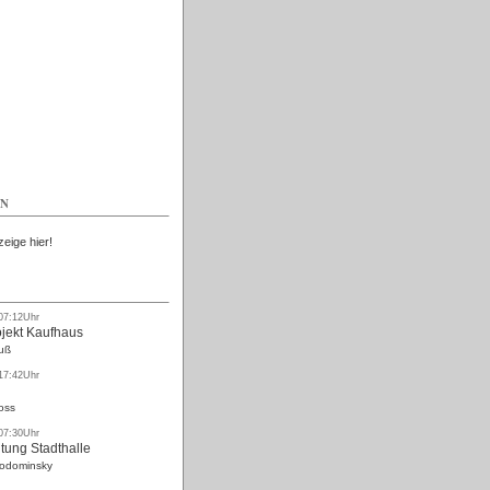
Kostenlos
EN
zeige hier!
 07:12Uhr
ojekt Kaufhaus
uß
 17:42Uhr
oss
 07:30Uhr
tung Stadthalle
Rodominsky