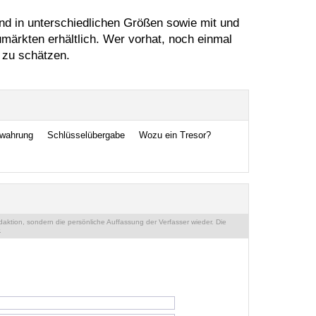
ind in unterschiedlichen Größen sowie mit und
umärkten erhältlich. Wer vorhat, noch einmal
 zu schätzen.
ewahrung
Schlüsselübergabe
Wozu ein Tresor?
ktion, sondern die persönliche Auffassung der Verfasser wieder. Die
.