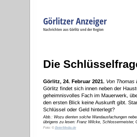
Görlitzer Anzeiger
Navigation
Nachrichten aus Görlitz und der Region
Menüpunkte
Görlitz
Görlitz
Görlitz
Görlitz
Gö
Startseite
Politik
Gesellschaft
Wirtschaft
Se
Die Schlüsselfrag
Görlitz, 24. Februar 2021.
Von Thomas B
Görlitz findet sich innen neben der Haus
geheimnisvolles Fach im Mauerwerk, übe
den ersten Blick keine Auskunft gibt. Stan
Schlüssel oder Geld hinterlegt?
Abb.: Wozu dienten solche Wandausfachungen neben 
übrigens zu lesen: Franz Wilcke, Schlossermeister, Gö
Foto: ©
BeierMedia.de