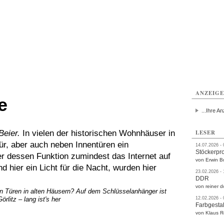
rlitz
Görlitz
Görlitz
Görlitz
Görlitz
Görlitz
rvice
Verkehr
Gesundheit
Kultur
Sport
Termine
ANZEIG
e
...Ihre An
eier.
In vielen der historischen Wohnhäuser in
LESER
tür, aber auch neben Innentüren ein
14.07.2026 -
Stöckerpr
r dessen Funktion zumindest das Internet auf
von Erwin B
d hier ein Licht für die Nacht, wurden hier
23.02.2026 -
DDR
von reiner d
Türen in alten Häusern? Auf dem Schlüsselanhänger ist
rlitz – lang ist's her
12.02.2026 -
Farbgestal
von Klaus 