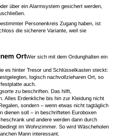
 oder über ein Alarmsystem gesichert werden,
uschließen.
 bestimmter Personenkreis Zugang haben, ist
hloss die sicherere Variante, weil sie
inem Ort
Wer sich mit dem Ordunghalten ein
ie es hinter Tresor und Schlüsselkasten steckt:
stgelegten, logisch nachvollzieharen Ort, so
festplatte auch.
sorte zu beschriften. Das hilft,
 Alles Erdenkliche bis hin zur Kleidung nicht
egalen, sondern – wenn etwas nicht tagtäglich
 dienen soll – in beschrifteten Euroboxen
cheschrank und andere werden dann durch
 unbedingt im Wohnzimmer. So wird Wäscheholen
anchen Mann interessant.