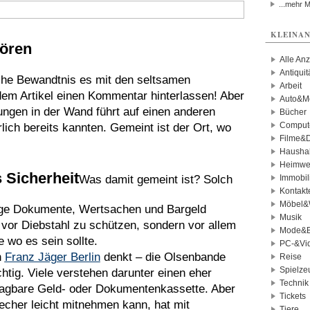
...mehr 
KLEINAN
hören
Alle An
Antiqui
lche Bewandtnis es mit den seltsamen
Arbeit
dem Artikel einen Kommentar hinterlassen! Aber
Auto&Mo
ngen in der Wand führt auf einen anderen
Bücher
Comput
ich bereits kannten. Gemeint ist der Ort, wo
Filme&
Haushal
Heimwe
 Sicherheit
Was damit gemeint ist? Solch
Immobil
Kontakt
Möbel&
htige Dokumente, Wertsachen und Bargeld
Musik
 vor Diebstahl zu schützen, sondern vor allem
Mode&B
 wo es sein sollte.
PC-&Vid
n
Franz Jäger Berlin
denkt – die Olsenbande
Reise
Spielze
chtig. Viele verstehen darunter einen eher
Technik
tragbare Geld- oder Dokumentenkassette. Aber
Tickets
recher leicht mitnehmen kann, hat mit
Tiere