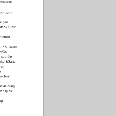
Meinungen
ZEIGEN
zeigen
täten&Kunst
torrad
er&Software
DVDs
tsgeräte
rker&Garten
ien
e
Wohnen
ekleidung
eospiele
ug