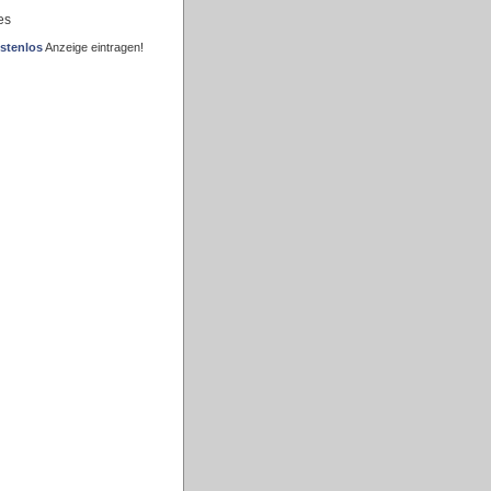
es
stenlos
Anzeige eintragen!