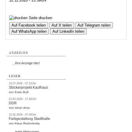
12.11.2020 - 15:59Uhr
Seite drucken
Auf Facebook teilen
Auf X teilen
Auf Telegram teilen
Auf WhatsApp teilen
Auf LinkedIn teilen
ANZEIGEN
...Ihre Anzeige hier!
LESER
14.07.2026 - 07:12Uhr
Stöckerprojekt Kaufhaus
von Erwin Buß
23.02.2026 - 17:42Uhr
DDR
von reiner doss
12.02.2026 - 07:30Uhr
Farbgestaltung Stadthalle
von Klaus Rodominsky
...mehr Meinungen