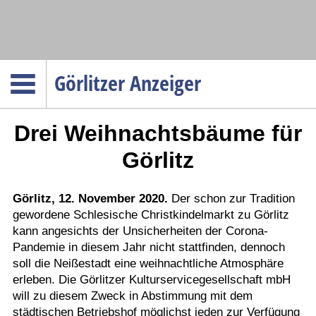
Navigation
Görlitzer Anzeiger
Startseite
Drei Weihnachtsbäume für
Menüpunkte
Politik
Görlitz
Gesellschaft
Wirtschaft
Görlitz, 12. November 2020.
Der schon zur Tradition
gewordene Schlesische Christkindelmarkt zu Görlitz
Service
kann angesichts der Unsicherheiten der Corona-
Verkehr
Pandemie in diesem Jahr nicht stattfinden, dennoch
soll die Neißestadt eine weihnachtliche Atmosphäre
Gesundheit
erleben. Die Görlitzer Kulturservicegesellschaft mbH
Kultur
will zu diesem Zweck in Abstimmung mit dem
städtischen Betriebshof möglichst jeden zur Verfügung
Sport