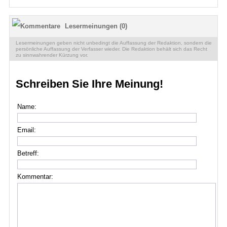
Lesermeinungen (0)
Lesermeinungen geben nicht unbedingt die Auffassung der Redaktion, sondern die
persönliche Auffassung der Verfasser wieder. Die Redaktion behält sich das Recht
zu sinnwahrender Kürzung vor.
Schreiben Sie Ihre Meinung!
Name:
Email:
Betreff:
Kommentar: