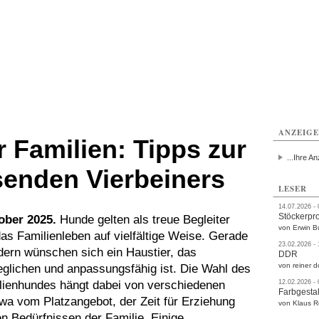
rlitz
Görlitz
Görlitz
Görlitz
Görlitz
Görlitz
rvice
Verkehr
Gesundheit
Kultur
Sport
Termine
ANZEIG
 Familien: Tipps zur
...Ihre An
enden Vierbeiners
LESER
14.07.2026 -
Stöckerpr
tober 2025.
Hunde gelten als treue Begleiter
von Erwin B
as Familienleben auf vielfältige Weise. Gerade
23.02.2026 -
dern wünschen sich ein Haustier, das
DDR
von reiner d
eglichen und anpassungsfähig ist. Die Wahl des
ienhundes hängt dabei von verschiedenen
12.02.2026 -
Farbgestal
wa vom Platzangebot, der Zeit für Erziehung
von Klaus 
n Bedürfnissen der Familie. Einige