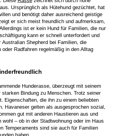
n. Diese
Rasse
zeichnet sich durch hohe
 aus. Ursprünglich als Hütehund gezüchtet, hat
illen und benötigt daher ausreichend geistige
zeigt er sich meist freundlich und aufmerksam,
lerdings ist er kein Hund für Familien, die nur
chäftigung kann er schnell unterfordert und
 Australian Shepherd bei Familien, die
 oder Radfahren regelmäßig in den Alltag
inderfreundlich
stammende Hunderasse, überzeugt mit seinem
r starken Bindung zu Menschen. Trotz seiner
t. Eigenschaften, die ihn zu einem beliebten
en. Havaneser gelten als ausgesprochen sozial,
ommen gut mit anderen Haustieren aus und
on wohl – ob in der Stadtwohnung oder im Haus
en Temperaments sind sie auch für Familien
Hunden haben.