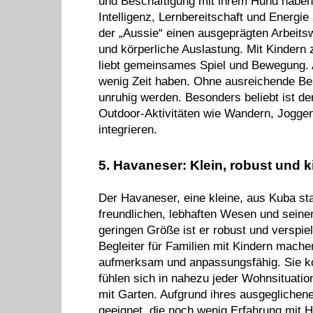
und Beschäftigung mit ihrem Hund habe
Intelligenz, Lernbereitschaft und Energie
der „Aussie“ einen ausgeprägten Arbeitsw
und körperliche Auslastung. Mit Kindern 
liebt gemeinsames Spiel und Bewegung. Al
wenig Zeit haben. Ohne ausreichende Bes
unruhig werden. Besonders beliebt ist der
Outdoor-Aktivitäten wie Wandern, Joggen
integrieren.
5. Havaneser: Klein, robust und k
Der Havaneser, eine kleine, aus Kuba 
freundlichen, lebhaften Wesen und seine
geringen Größe ist er robust und verspiel
Begleiter für Familien mit Kindern mach
aufmerksam und anpassungsfähig. Sie k
fühlen sich in nahezu jeder Wohnsituati
mit Garten. Aufgrund ihres ausgeglichen
geeignet, die noch wenig Erfahrung mit 