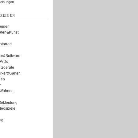
Meinungen
ZEIGEN
zeigen
täten&Kunst
torrad
er&Software
DVDs
tsgeräte
rker&Garten
ien
e
Wohnen
ekleidung
eospiele
ug