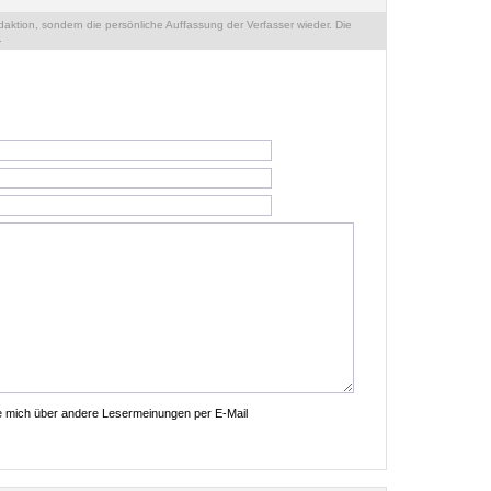
ktion, sondern die persönliche Auffassung der Verfasser wieder. Die
.
ie mich über andere Lesermeinungen per E-Mail