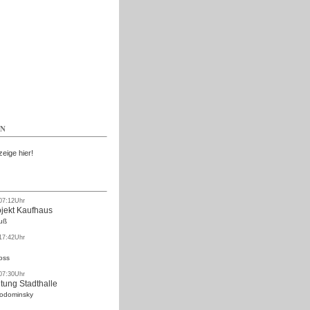
Kostenlos
EN
zeige hier!
 07:12Uhr
ojekt Kaufhaus
uß
 17:42Uhr
oss
 07:30Uhr
tung Stadthalle
Rodominsky