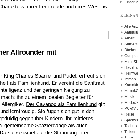
...mehr 
harakters, ihrer Lernfreude und ihres Wesens
.
KLEINAN
Alle An
Antiqui
Arbeit
Auto&Mo
Bücher
her Allrounder mit
Comput
Filme&
Haushal
Heimwe
 King Charles Spaniel und Pudel, erfreut sich
Immobil
heit als Familienhund. Er vereint die Sanftmut
Kontakt
Intelligenz und der geringen Neigung zu
Möbel&
macht ihn zu einem idealen Begleiter für
Musik
Mode&B
 Allergiker.
Der Cavapoo als Familienhund
gilt
PC-&Vid
nd lernfreudig. Sie fügen sich gut in den
Reise
geduldig gegenüber Kindern. Ihr mittleres
Spielze
ohl gemeinsame Spaziergänge als auch
Technik
a sie sensibel auf die Stimmung ihrer
Tickets
Tiere