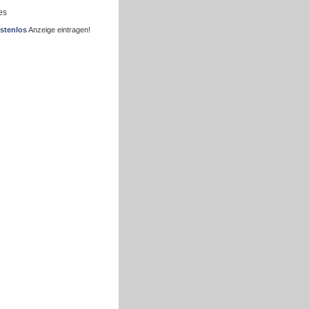
es
stenlos
Anzeige eintragen!