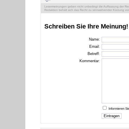
Lesermeinungen geben nicht unbedingt die Auffassung der Reda
Redaktion behält sich das Recht zu sinnwahrender Kürzung vor
Schreiben Sie Ihre Meinung!
Name:
Email:
Betreff:
Kommentar:
Informieren S