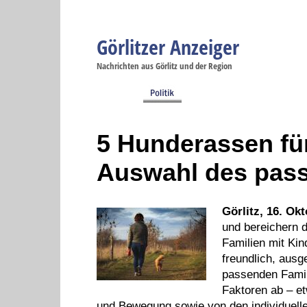
Görlitzer Anzeiger
Navigation
Nachrichten aus Görlitz und der Region
Menüpunkte
Görlitz
Görlitz
Görlitz
Görlitz
Gö
Startseite
Politik
Gesellschaft
Wirtschaft
Se
5 Hunderassen für
Auswahl des pass
Görlitz, 16. Ok
und bereichern d
Familien mit Kin
freundlich, ausg
passenden Famil
Faktoren ab – et
und Bewegung sowie von den individuelle