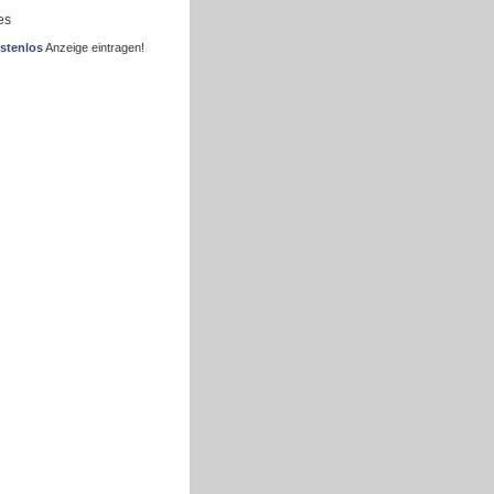
es
stenlos
Anzeige eintragen!