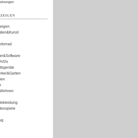
Meinungen
ZEIGEN
zeigen
täten&Kunst
torrad
er&Software
DVDs
tsgeräte
rker&Garten
ien
e
Wohnen
ekleidung
eospiele
ug