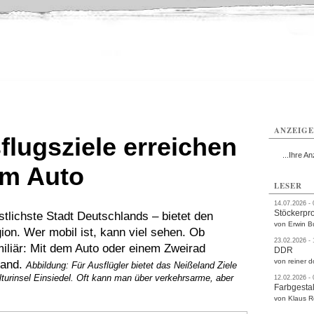
rlitz
Görlitz
Görlitz
Görlitz
Görlitz
Görlitz
rvice
Verkehr
Gesundheit
Kultur
Sport
Termine
ANZEIG
flugsziele erreichen
...Ihre An
em Auto
LESER
14.07.2026 -
Stöckerpr
stlichste Stadt Deutschlands – bietet den
von Erwin B
gion. Wer mobil ist, kann viel sehen. Ob
23.02.2026 -
miliär: Mit dem Auto oder einem Zweirad
DDR
von reiner d
land.
Abbildung: Für Ausflügler bietet das Neißeland Ziele
lturinsel Einsiedel. Oft kann man über verkehrsarme, aber
12.02.2026 -
Farbgestal
von Klaus 