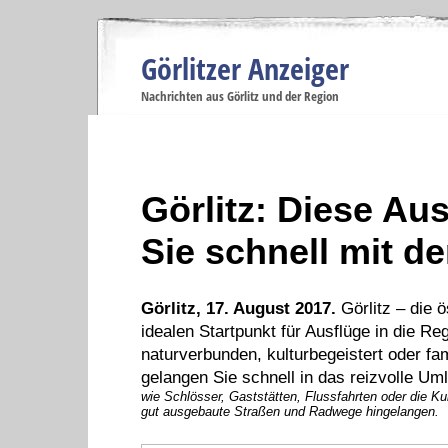
Görlitzer Anzeiger
Navigation
Nachrichten aus Görlitz und der Region
Menüpunkte
Görlitz
Görlitz
Görlitz
Görlitz
Gö
Startseite
Politik
Gesellschaft
Wirtschaft
Se
Görlitz: Diese Aus
Sie schnell mit d
Görlitz, 17. August 2017.
Görlitz – die ö
idealen Startpunkt für Ausflüge in die Re
naturverbunden, kulturbegeistert oder fa
gelangen Sie schnell in das reizvolle Um
wie Schlösser, Gaststätten, Flussfahrten oder die Ku
gut ausgebaute Straßen und Radwege hingelangen.