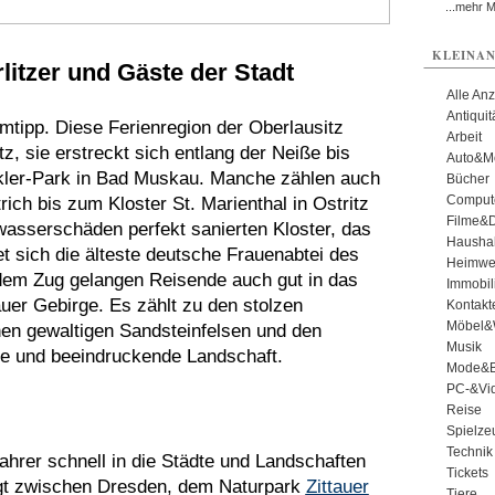
...mehr 
KLEINAN
litzer und Gäste der Stadt
Alle An
Antiqui
mtipp. Diese Ferienregion der Oberlausitz
Arbeit
tz, sie erstreckt sich entlang der Neiße bis
Auto&Mo
ler-Park in Bad Muskau. Manche zählen auch
Bücher
Comput
ich bis zum Kloster St. Marienthal in Ostritz
Filme&
asserschäden perfekt sanierten Kloster, das
Haushal
det sich die älteste deutsche Frauenabtei des
Heimwe
 dem Zug gelangen Reisende auch gut in das
Immobil
uer Gebirge. Es zählt zu den stolzen
Kontakt
Möbel&
nen gewaltigen Sandsteinfelsen und den
Musik
ge und beeindruckende Landschaft.
Mode&B
PC-&Vid
Reise
Spielze
Technik
ahrer schnell in die Städte und Landschaften
Tickets
iegt zwischen Dresden, dem Naturpark
Zittauer
Tiere