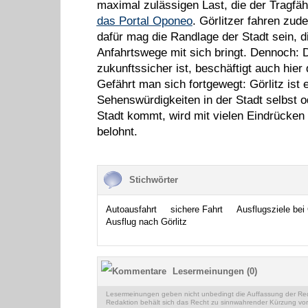
maximal zulässigen Last, die der Tragfäh
das Portal Oponeo
. Görlitzer fahren zu
dafür mag die Randlage der Stadt sein, d
Anfahrtswege mit sich bringt. Dennoch: 
zukunftssicher ist, beschäftigt auch hier
Gefährt man sich fortgewegt: Görlitz ist 
Sehenswürdigkeiten in der Stadt selbst od
Stadt kommt, wird mit vielen Eindrücke
belohnt.
Stichwörter
Autoausfahrt
sichere Fahrt
Ausflugsziele bei 
Ausflug nach Görlitz
Lesermeinungen (0)
Lesermeinungen geben nicht unbedingt die Auffassung der Reda
Redaktion behält sich das Recht zu sinnwahrender Kürzung vor