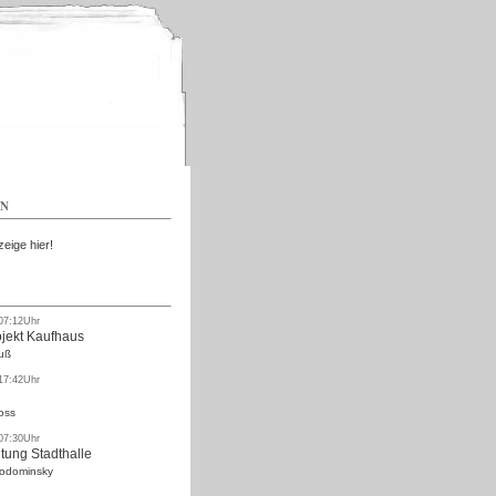
Kostenlos
EN
zeige hier!
 07:12Uhr
ojekt Kaufhaus
uß
 17:42Uhr
oss
 07:30Uhr
tung Stadthalle
Rodominsky