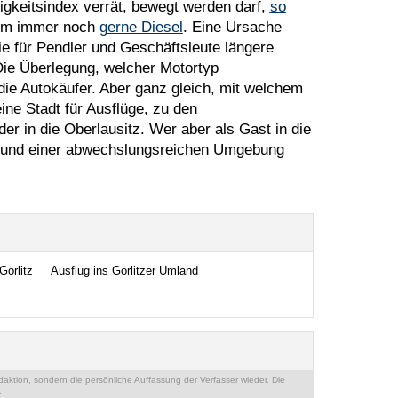
igkeitsindex verrät, bewegt werden darf,
so
dem immer noch
gerne Diesel
. Eine Ursache
ie für Pendler und Geschäftsleute längere
Die Überlegung, welcher Motortyp
 die Autokäufer. Aber ganz gleich, mit welchem
eine Stadt für Ausflüge, zu den
er in die Oberlausitz. Wer aber als Gast in die
n und einer abwechslungsreichen Umgebung
Görlitz
Ausflug ins Görlitzer Umland
ktion, sondern die persönliche Auffassung der Verfasser wieder. Die
.