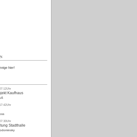
Kostenlos
EN
zeige hier!
 07:12Uhr
ojekt Kaufhaus
uß
 17:42Uhr
oss
 07:30Uhr
tung Stadthalle
Rodominsky