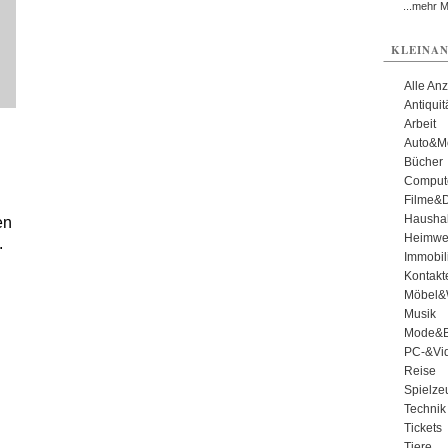
...mehr 
KLEINAN
Alle An
Antiqui
Arbeit
Auto&Mo
Bücher
Comput
Filme&
Haushal
en
Heimwe
.
Immobil
Kontakt
Möbel&
Musik
Mode&B
PC-&Vid
Reise
Spielze
Technik
Tickets
Tiere