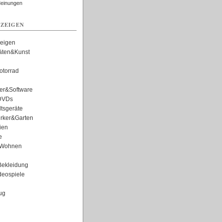
Meinungen
ZEIGEN
zeigen
täten&Kunst
torrad
er&Software
DVDs
tsgeräte
rker&Garten
ien
e
Wohnen
ekleidung
eospiele
ug