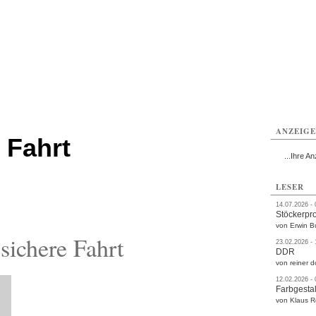
rlitz
Görlitz
Görlitz
Görlitz
Görlitz
Görlitz
rvice
Verkehr
Gesundheit
Kultur
Sport
Termine
ANZEIG
 Fahrt
...Ihre An
LESER
14.07.2026 -
Stöckerpr
von Erwin B
ichere Fahrt
23.02.2026 -
DDR
von reiner d
12.02.2026 -
Farbgestal
von Klaus 