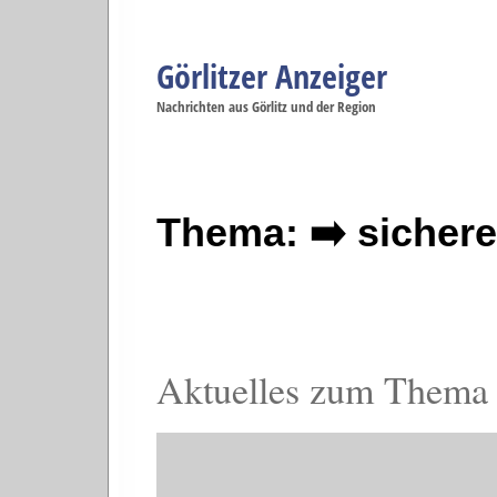
Görlitzer Anzeiger
Navigation
Nachrichten aus Görlitz und der Region
Menüpunkte
Görlitz
Görlitz
Görlitz
Görlitz
Gö
Startseite
Politik
Gesellschaft
Wirtschaft
Se
Thema: ➡️ sichere
Aktuelles zum Thema s