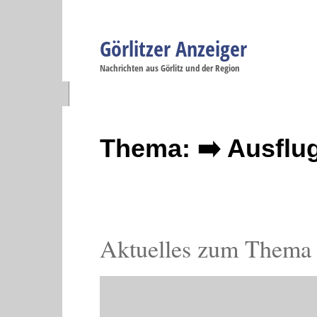
Görlitzer Anzeiger
Navigation
Nachrichten aus Görlitz und der Region
Menüpunkte
Görlitz
Görlitz
Görlitz
Görlitz
Gö
Startseite
Politik
Gesellschaft
Wirtschaft
Se
Thema: ➡️ Ausflug
Aktuelles zum Thema A