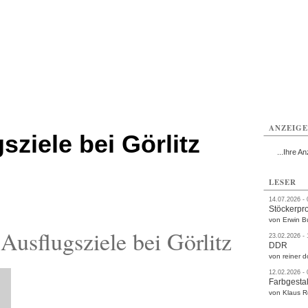
rlitz
Görlitz
Görlitz
Görlitz
Görlitz
Görlitz
rvice
Verkehr
Gesundheit
Kultur
Sport
Termine
ANZEIG
sziele bei Görlitz
...Ihre An
LESER
14.07.2026 -
Stöckerpr
von Erwin B
usflugsziele bei Görlitz
23.02.2026 -
DDR
von reiner d
12.02.2026 -
Farbgestal
von Klaus 