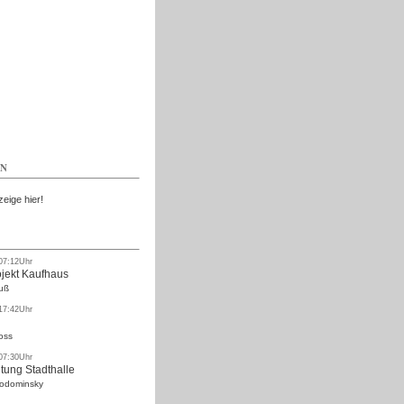
Kostenlos
EN
zeige hier!
 07:12Uhr
ojekt Kaufhaus
uß
 17:42Uhr
oss
 07:30Uhr
tung Stadthalle
Rodominsky