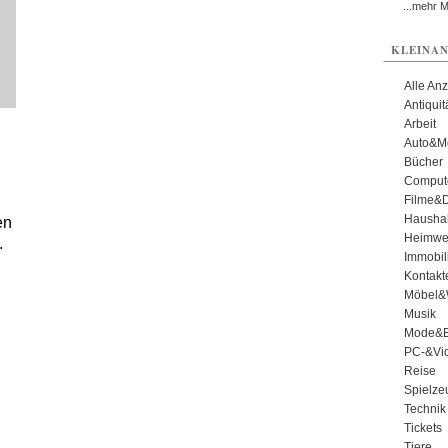
...mehr 
KLEINAN
Alle An
Antiqui
Arbeit
Auto&Mo
Bücher
Comput
Filme&
Haushal
en
Heimwe
.
Immobil
Kontakt
Möbel&
Musik
Mode&B
PC-&Vid
Reise
Spielze
Technik
Tickets
Tiere