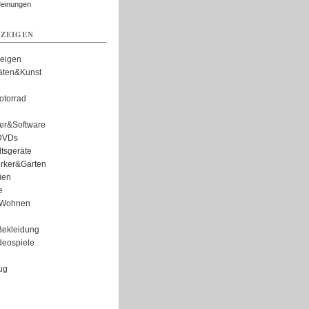
Meinungen
ZEIGEN
zeigen
täten&Kunst
torrad
er&Software
DVDs
tsgeräte
rker&Garten
ien
e
Wohnen
ekleidung
eospiele
ug