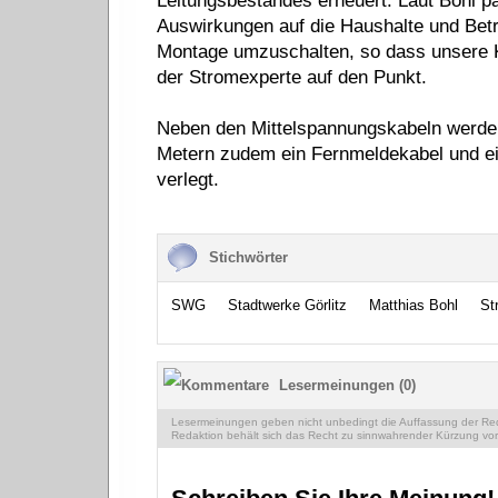
Leitungsbestandes erneuert. Laut Bohl p
Auswirkungen auf die Haushalte und Betr
Montage umzuschalten, so dass unsere 
der Stromexperte auf den Punkt.
Neben den Mittelspannungskabeln werde
Metern zudem ein Fernmeldekabel und ei
verlegt.
Stichwörter
SWG
Stadtwerke Görlitz
Matthias Bohl
St
Lesermeinungen (0)
Lesermeinungen geben nicht unbedingt die Auffassung der Reda
Redaktion behält sich das Recht zu sinnwahrender Kürzung vor