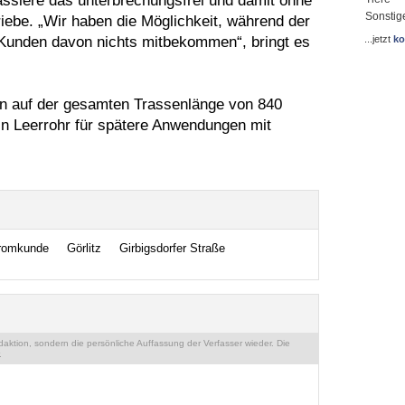
assiere das unterbrechungsfrei und damit ohne
Sonstig
iebe. „Wir haben die Möglichkeit, während der
Kunden davon nichts mitbekommen“, bringt es
...jetzt
ko
n auf der gesamten Trassenlänge von 840
n Leerrohr für spätere Anwendungen mit
romkunde
Görlitz
Girbigsdorfer Straße
ktion, sondern die persönliche Auffassung der Verfasser wieder. Die
.