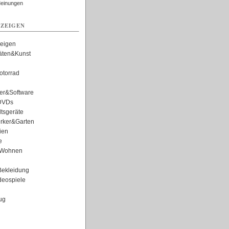
Meinungen
ZEIGEN
zeigen
täten&Kunst
torrad
er&Software
DVDs
tsgeräte
rker&Garten
ien
e
Wohnen
ekleidung
eospiele
ug