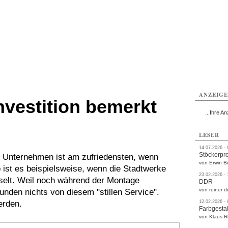
rlitz
Görlitz
Görlitz
Görlitz
Görlitz
Görlitz
rvice
Verkehr
Gesundheit
Kultur
Sport
Termine
ANZEIG
nvestition bemerkt
...Ihre An
s
LESER
14.07.2026 -
Stöckerpr
 Unternehmen ist am zufriedensten, wenn
von Erwin B
 ist es beispielsweise, wenn die Stadtwerke
23.02.2026 -
elt. Weil noch während der Montage
DDR
von reiner d
nden nichts von diesem "stillen Service".
erden.
12.02.2026 -
Farbgestal
von Klaus 