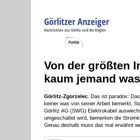
Görlitzer Anzeiger
Navigation
Nachrichten aus Görlitz und der Region
Menüpunkte
Görlitz
Görlitz
Görlitz
Görlitz
Gö
Startseite
Politik
Gesellschaft
Wirtschaft
Se
Von der größten I
kaum jemand wa
Görlitz-Zgorzelec.
Das ist paradox: Das
keiner was von seiner Arbeit bemerkt. So
Görlitz AG (SWG) Elektrokabel auswechs
umgeschaltet wird, bemerken die Stromku
Genau deshalb muss das mal erwähnt w