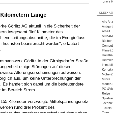
...mehr 
KLEINAN
 Kilometern Länge
Alle An
ke Görlitz AG aktuell in die Sicherheit der
Antiqui
uern insgesamt fünf Kilometer des
Arbeit
Auto&Mo
 jene Leitungsabschnitte, die im Energiefluss
Bücher
 höchsten beansprucht werden“, erläutert
Comput
.
Filme&
Haushal
Heimwe
spannwerk Görlitz in der Girbigsdorfer Straße
Immobil
gangenheit einige Störungen auf diesen
Kontakt
s gewisse Alterungserscheinungen aufweisen.
Möbel&
orglich aus, um keine Unterbrechungen der
Musik
. Es handelt sich dabei um die bedeutendste
Mode&B
PC-&Vid
r im Bereich Strom.
Reise
Spielze
 155 Kilometer verzweigte Mittelspannungsnetz
Technik
werden rund drei Prozent des
Tickets
Tiere