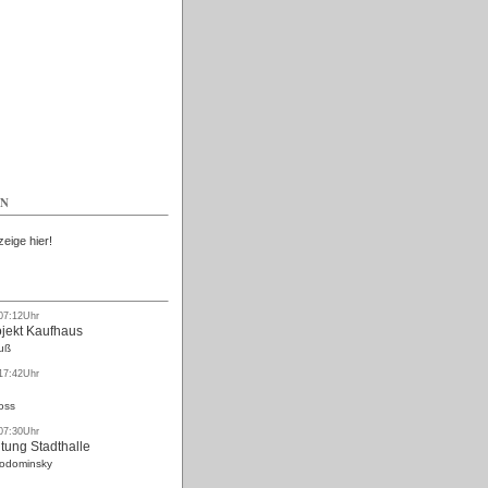
Kostenlos
EN
zeige hier!
 07:12Uhr
ojekt Kaufhaus
uß
 17:42Uhr
oss
 07:30Uhr
tung Stadthalle
Rodominsky