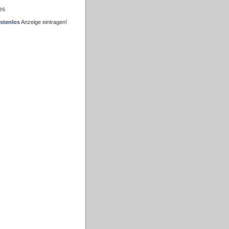
es
stenlos
Anzeige eintragen!