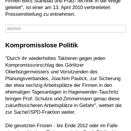
Firmen BMS Stahlbau und Pfalz-Technik in die Wege
geleitet", ist einer am 13. April 2010 verbreiteten
Termine
Pressemitteilung zu entnehmen.
Kostenlos
ANZEIGE
Kompromisslose Politik
"Durch ihr wiederholtes Taktieren gegen jeden
Kompromissvorschlag des Görlitzer
Oberbürgermeisters und Vorsitzenden des
Planungsverbandes, Joachim Paulick, zur Sicherung
der etwa sechzig Arbeitsplätze der Firmen in den
ehemaligen Tagesanlagen in Hagenwerder-Tauchritz
bringen Prof. Schulze und Zimmermann genau diese
zukunftssicheren Arbeitsplätze in Gefahr", wettert die
zur Sache!/SPD-Fraktion weiter.
Die gesetzten Fristen - bis Ende 2012 oder im Falle