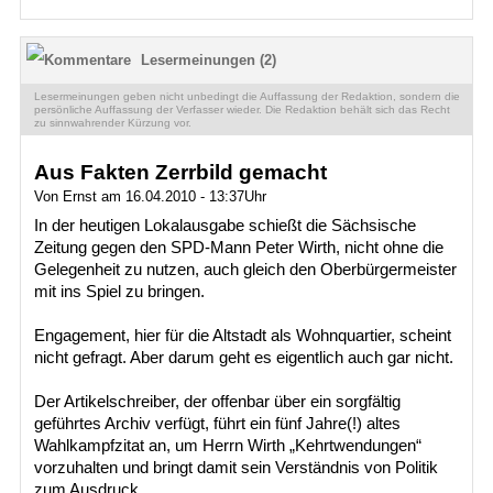
Lesermeinungen (2)
Lesermeinungen geben nicht unbedingt die Auffassung der Redaktion, sondern die
persönliche Auffassung der Verfasser wieder. Die Redaktion behält sich das Recht
zu sinnwahrender Kürzung vor.
Aus Fakten Zerrbild gemacht
Von Ernst am 16.04.2010 - 13:37Uhr
In der heutigen Lokalausgabe schießt die Sächsische
Zeitung gegen den SPD-Mann Peter Wirth, nicht ohne die
Gelegenheit zu nutzen, auch gleich den Oberbürgermeister
mit ins Spiel zu bringen.
Engagement, hier für die Altstadt als Wohnquartier, scheint
nicht gefragt. Aber darum geht es eigentlich auch gar nicht.
Der Artikelschreiber, der offenbar über ein sorgfältig
geführtes Archiv verfügt, führt ein fünf Jahre(!) altes
Wahlkampfzitat an, um Herrn Wirth „Kehrtwendungen“
vorzuhalten und bringt damit sein Verständnis von Politik
zum Ausdruck.