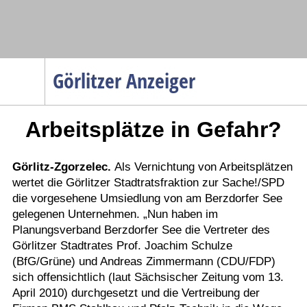
Navigation
Görlitzer Anzeiger
Startseite
Arbeitsplätze in Gefahr?
Menüpunkte
Politik
Gesellschaft
Görlitz-Zgorzelec.
Als Vernichtung von Arbeitsplätzen
wertet die Görlitzer Stadtratsfraktion zur Sache!/SPD
Wirtschaft
die vorgesehene Umsiedlung von am Berzdorfer See
Service
gelegenen Unternehmen. „Nun haben im
Planungsverband Berzdorfer See die Vertreter des
Verkehr
Görlitzer Stadtrates Prof. Joachim Schulze
Gesundheit
(BfG/Grüne) und Andreas Zimmermann (CDU/FDP)
sich offensichtlich (laut Sächsischer Zeitung vom 13.
Kultur
April 2010) durchgesetzt und die Vertreibung der
Sport