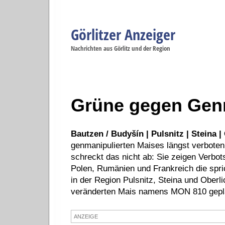
Görlitzer Anzeiger
Navigation
Nachrichten aus Görlitz und der Region
Menüpunkte
Görlitz
Görlitz
Görlitz
Görlitz
Gö
Startseite
Politik
Gesellschaft
Wirtschaft
Se
Grüne gegen Gen
Bautzen / Budyšín | Pulsnitz | Steina |
genmanipulierten Maises längst verboten
schreckt das nicht ab: Sie zeigen Verbot
Polen, Rumänien und Frankreich die spric
in der Region Pulsnitz, Steina und Oberl
veränderten Mais namens MON 810 gepl
ANZEIGE