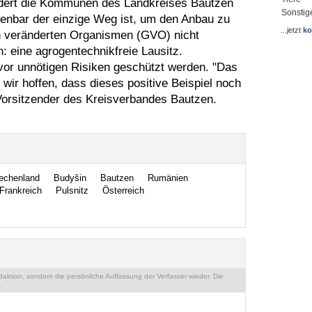
rdert die Kommunen des Landkreises Bautzen
Sonstig
ffenbar der einzige Weg ist, um den Anbau zu
...jetzt
ko
h veränderten Organismen (GVO) nicht
: eine agrogentechnikfreie Lausitz.
or unnötigen Risiken geschützt werden. "Das
nd wir hoffen, dass dieses positive Beispiel noch
 Vorsitzender des Kreisverbandes Bautzen.
echenland
Budyšin
Bautzen
Rumänien
Frankreich
Pulsnitz
Österreich
ktion, sondern die persönliche Auffassung der Verfasser wieder. Die
.