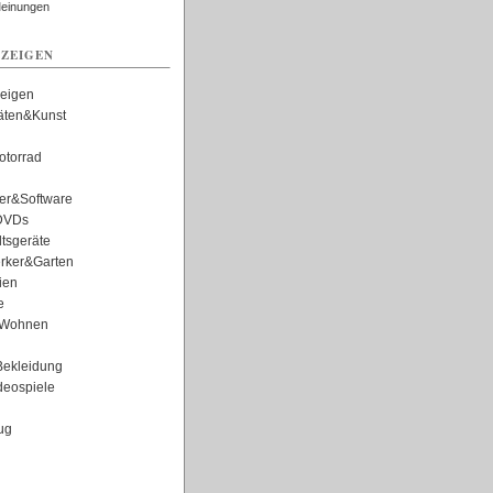
Meinungen
ZEIGEN
zeigen
täten&Kunst
torrad
er&Software
DVDs
tsgeräte
rker&Garten
ien
e
Wohnen
ekleidung
eospiele
ug