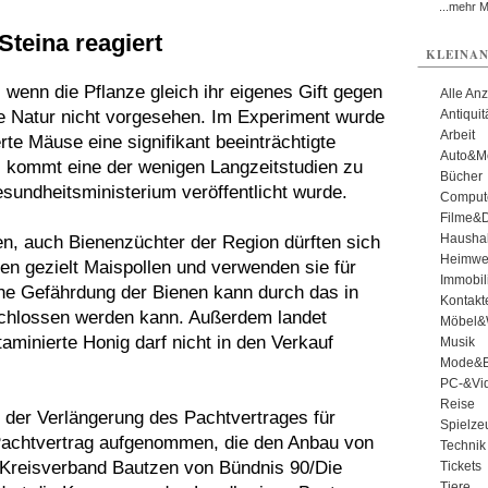
...mehr 
Steina reagiert
KLEINAN
, wenn die Pflanze gleich ihr eigenes Gift gegen
Alle An
ie Natur nicht vorgesehen. Im Experiment wurde
Antiqui
Arbeit
e Mäuse eine signifikant beeinträchtigte
Auto&Mo
s kommt eine der wenigen Langzeitstudien zu
Bücher
sundheitsministerium veröffentlicht wurde.
Comput
Filme&
Haushal
en, auch Bienenzüchter der Region dürften sich
Heimwe
 gezielt Maispollen und verwenden sie für
Immobil
che Gefährdung der Bienen kann durch das in
Kontakt
schlossen werden kann. Außerdem landet
Möbel&
minierte Honig darf nicht in den Verkauf
Musik
Mode&B
PC-&Vid
Reise
 der Verlängerung des Pachtvertrages für
Spielze
Pachtvertrag aufgenommen, die den Anbau von
Technik
 Kreisverband Bautzen von Bündnis 90/Die
Tickets
Tiere