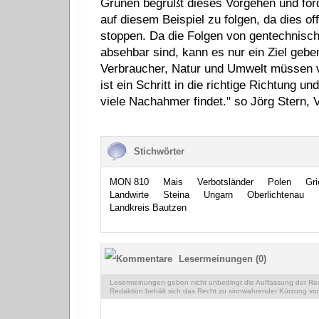
Grünen begrüßt dieses Vorgehen und fo
auf diesem Beispiel zu folgen, da dies o
stoppen. Da die Folgen von gentechnisc
absehbar sind, kann es nur ein Ziel geben
Verbraucher, Natur und Umwelt müssen v
ist ein Schritt in die richtige Richtung u
viele Nachahmer findet." so Jörg Stern,
Stichwörter
MON 810
Mais
Verbotsländer
Polen
Gri
Landwirte
Steina
Ungarn
Oberlichtenau
Landkreis Bautzen
Lesermeinungen (0)
Lesermeinungen geben nicht unbedingt die Auffassung der Reda
Redaktion behält sich das Recht zu sinnwahrender Kürzung vor