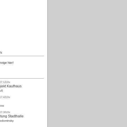
Kostenlos
EN
zeige hier!
 07:12Uhr
ojekt Kaufhaus
uß
 17:42Uhr
oss
 07:30Uhr
tung Stadthalle
Rodominsky