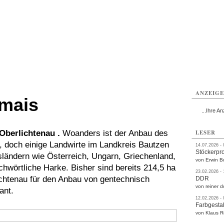
rlitz
Görlitz
Görlitz
Görlitz
Görlitz
Görlitz
rvice
Verkehr
Gesundheit
Kultur
Sport
Termine
ANZEIG
mais
...Ihre An
 Oberlichtenau .
Woanders ist der Anbau des
LESER
, doch einige Landwirte im Landkreis Bautzen
14.07.2026 -
Stöckerpr
sländern wie Österreich, Ungarn, Griechenland,
von Erwin B
hwörtliche Harke. Bisher sind bereits 214,5 ha
23.02.2026 -
ichtenau für den Anbau von gentechnisch
DDR
von reiner d
ant.
12.02.2026 -
Farbgestal
von Klaus 