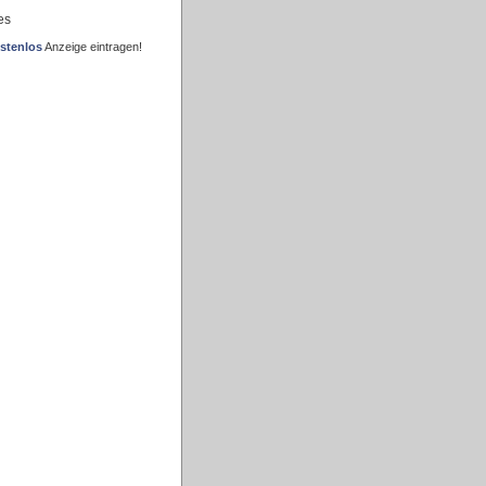
es
stenlos
Anzeige eintragen!