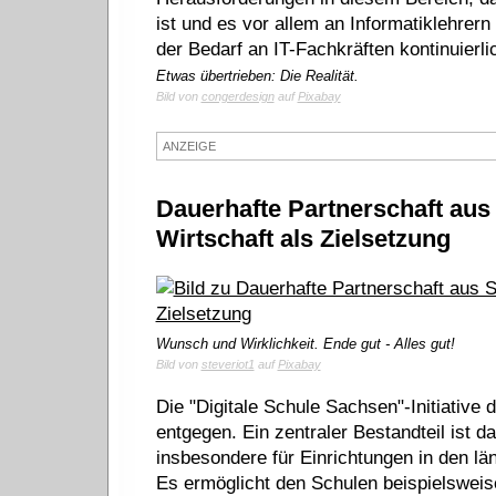
ist und es vor allem an Informatiklehrern 
der Bedarf an IT-Fachkräften kontinuierli
Etwas übertrieben: Die Realität.
Bild von
congerdesign
auf
Pixabay
ANZEIGE
Dauerhafte Partnerschaft aus
Wirtschaft als Zielsetzung
Wunsch und Wirklichkeit. Ende gut - Alles gut!
Bild von
steveriot1
auf
Pixabay
Die "Digitale Schule Sachsen"-Initiative
entgegen. Ein zentraler Bestandteil ist 
insbesondere für Einrichtungen in den l
Es ermöglicht den Schulen beispielsweis