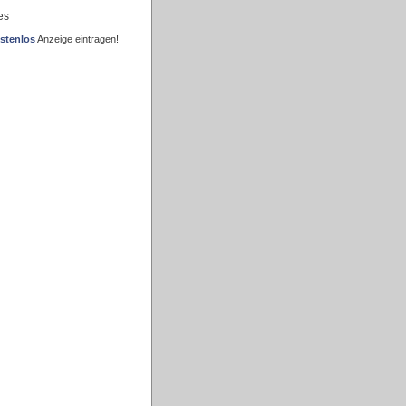
es
stenlos
Anzeige eintragen!