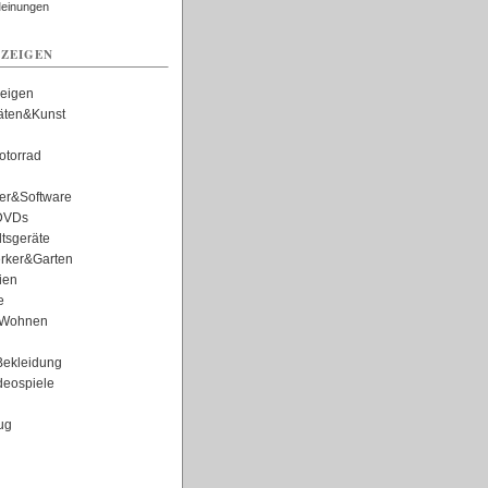
Meinungen
ZEIGEN
zeigen
täten&Kunst
torrad
er&Software
DVDs
tsgeräte
rker&Garten
ien
e
Wohnen
ekleidung
eospiele
ug