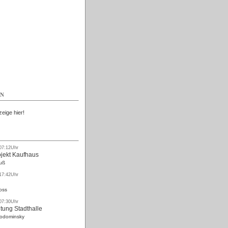
Kostenlos
EN
zeige hier!
 07:12Uhr
ojekt Kaufhaus
uß
 17:42Uhr
oss
 07:30Uhr
tung Stadthalle
Rodominsky