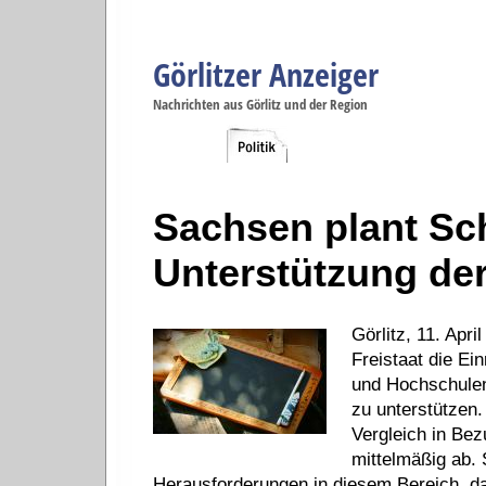
Görlitzer Anzeiger
Navigation
Nachrichten aus Görlitz und der Region
Menüpunkte
Görlitz
Görlitz
Görlitz
Görlitz
Gö
Startseite
Politik
Gesellschaft
Wirtschaft
Se
Sachsen plant Sc
Unterstützung der
Görlitz, 11. Apr
Freistaat die E
und Hochschulen
zu unterstützen.
Vergleich in Bez
mittelmäßig ab. 
Herausforderungen in diesem Bereich, da