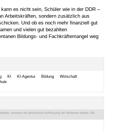
kann es nicht sein, Schüler wie in der DDR –
an Arbeitskräften, sondern zusätzlich aus
schicken. Und ob es noch mehr finanziell gut
Namen und vielen gut bezahlten
entanen Bildungs- und Fachkräftemangel weg
g
KI
KI-Agentur
Bildung
Wirtschaft
hule
ktion, sondern die persönliche Auffassung der Verfasser wieder. Die
.