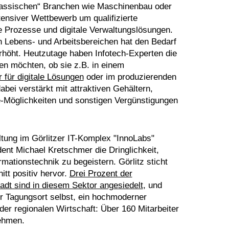
klassischen“ Branchen wie Maschinenbau oder
ntensiver Wettbewerb um qualifizierte
le Prozesse und digitale Verwaltungslösungen.
len Lebens- und Arbeitsbereichen hat den Bedarf
rhöht. Heutzutage haben Infotech-Experten die
n möchten, ob sie z.B. in einem
r für digitale Lösungen
oder im produzierenden
ei verstärkt mit attraktiven Gehältern,
ce-Möglichkeiten und sonstigen Vergünstigungen
ltung im Görlitzer IT-Komplex "InnoLabs"
dent Michael Kretschmer die Dringlichkeit,
ormationstechnik zu begeistern. Görlitz sticht
tt positiv hervor.
Drei Prozent der
tadt sind in diesem Sektor angesiedelt
, und
Der Tagungsort selbst, ein hochmoderner
der regionalen Wirtschaft: Über 160 Mitarbeiter
nehmen.