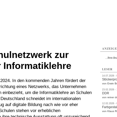
rlitz
Görlitz
Görlitz
Görlitz
Görlitz
Görlitz
rvice
Verkehr
Gesundheit
Kultur
Sport
Termine
ANZEIG
hulnetzwerk zur
...Ihre An
 Informatiklehre
LESER
14.07.2026 -
Stöckerpr
il 2024. In den kommenden Jahren fördert der
von Erwin B
inrichtung eines Netzwerks, das Unternehmen
23.02.2026 -
 einbezieht, um die Informatiklehre an Schulen
DDR
von reiner d
 Deutschland schneidet im internationalen
ug auf digitale Bildung nach wie vor eher
12.02.2026 -
Farbgestal
Schulen stehen vor erheblichen
von Klaus 
 ihre technische Ausstattung oft unzureichend