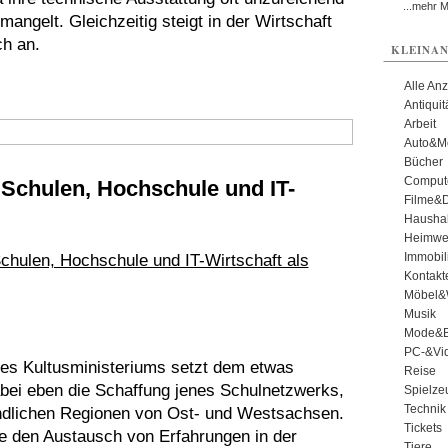
...mehr 
mangelt. Gleichzeitig steigt in der Wirtschaft
ch an.
KLEINAN
Alle An
Antiqui
Arbeit
Auto&Mo
Bücher
Comput
 Schulen, Hochschule und IT-
Filme&
Haushal
Heimwe
Immobil
Kontakt
Möbel&
Musik
Mode&B
PC-&Vid
 des Kultusministeriums setzt dem etwas
Reise
dabei eben die Schaffung jenes Schulnetzwerks,
Spielze
Technik
ändlichen Regionen von Ost- und Westsachsen.
Tickets
e den Austausch von Erfahrungen in der
Tiere