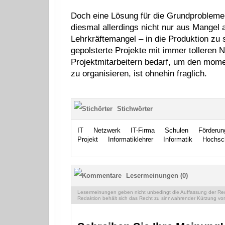
Doch eine Lösung für die Grundprobleme 
diesmal allerdings nicht nur aus Mangel 
Lehrkräftemangel – in die Produktion zu 
gepolsterte Projekte mit immer tolleren 
Projektmitarbeitern bedarf, um den mom
zu organisieren, ist ohnehin fraglich.
Stichwörter
IT
Netzwerk
IT-Firma
Schulen
Förderun
Projekt
Informatiklehrer
Informatik
Hochsc
Lesermeinungen (0)
Lesermeinungen geben nicht unbedingt die Auffassung der Reda
Redaktion behält sich das Recht zu sinnwahrender Kürzung vor