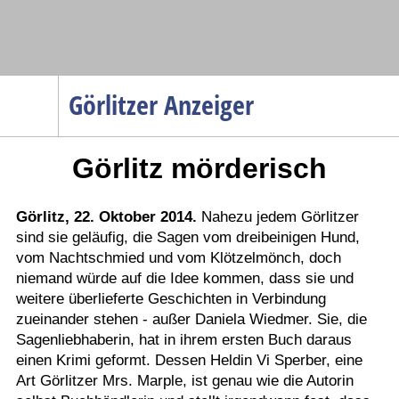
Navigation
Görlitzer Anzeiger
Startseite
Görlitz mörderisch
Menüpunkte
Politik
Gesellschaft
Görlitz, 22. Oktober 2014.
Nahezu jedem Görlitzer
sind sie geläufig, die Sagen vom dreibeinigen Hund,
Wirtschaft
vom Nachtschmied und vom Klötzelmönch, doch
Service
niemand würde auf die Idee kommen, dass sie und
weitere überlieferte Geschichten in Verbindung
Verkehr
zueinander stehen - außer Daniela Wiedmer. Sie, die
Gesundheit
Sagenliebhaberin, hat in ihrem ersten Buch daraus
einen Krimi geformt. Dessen Heldin Vi Sperber, eine
Kultur
Art Görlitzer Mrs. Marple, ist genau wie die Autorin
Sport