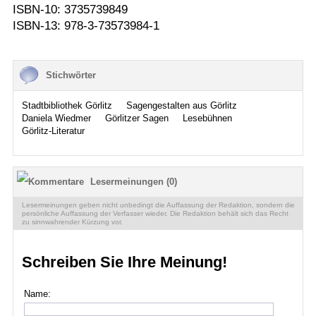
ISBN-10: 3735739849
ISBN-13: 978-3-73573984-1
Stichwörter
Stadtbibliothek Görlitz
Sagengestalten aus Görlitz
Daniela Wiedmer
Görlitzer Sagen
Lesebühnen
Görlitz-Literatur
Lesermeinungen (0)
Lesermeinungen geben nicht unbedingt die Auffassung der Redaktion, sondern die
persönliche Auffassung der Verfasser wieder. Die Redaktion behält sich das Recht
zu sinnwahrender Kürzung vor.
Schreiben Sie Ihre Meinung!
Name: