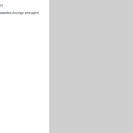
es
stenlos
Anzeige eintragen!