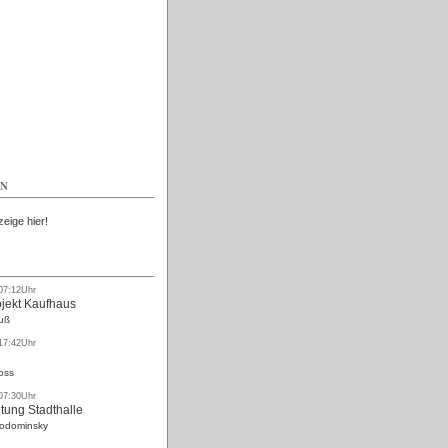
Kostenlos
EN
zeige hier!
 07:12Uhr
ojekt Kaufhaus
uß
 17:42Uhr
oss
 07:30Uhr
tung Stadthalle
Rodominsky