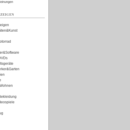
Meinungen
ZEIGEN
zeigen
täten&Kunst
torrad
er&Software
DVDs
tsgeräte
rker&Garten
ien
e
Wohnen
ekleidung
eospiele
ug