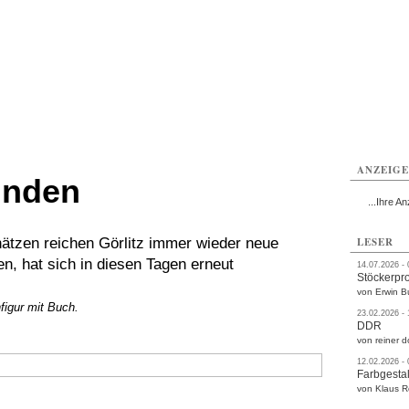
rlitz
Görlitz
Görlitz
Görlitz
Görlitz
Görlitz
rvice
Verkehr
Gesundheit
Kultur
Sport
Termine
ANZEIG
unden
...Ihre An
ätzen reichen Görlitz immer wieder neue
LESER
, hat sich in diesen Tagen erneut
14.07.2026 -
Stöckerpr
von Erwin B
figur mit Buch.
23.02.2026 -
DDR
von reiner d
12.02.2026 -
Farbgestal
von Klaus 