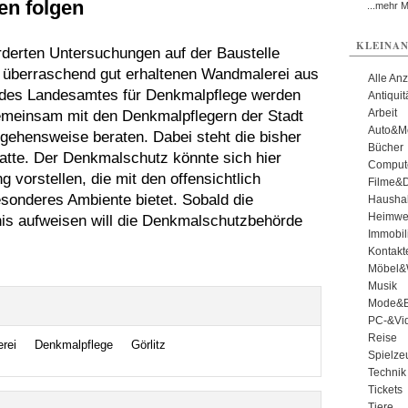
len folgen
...mehr 
KLEINAN
derten Untersuchungen auf der Baustelle
 überraschend gut erhaltenen Wandmalerei aus
Alle An
 des Landesamtes für Denkmalpflege werden
Antiqui
Arbeit
emeinsam mit den Denkmalpflegern der Stadt
Auto&Mo
ehensweise beraten. Dabei steht die bisher
Bücher
atte. Der Denkmalschutz könnte sich hier
Comput
 vorstellen, die mit den offensichtlich
Filme&
onderes Ambiente bietet. Sobald die
Haushal
Heimwe
nis aufweisen will die Denkmalschutzbehörde
Immobil
Kontakt
Möbel&
Musik
Mode&B
PC-&Vid
Reise
rei
Denkmalpflege
Görlitz
Spielze
Technik
Tickets
Tiere