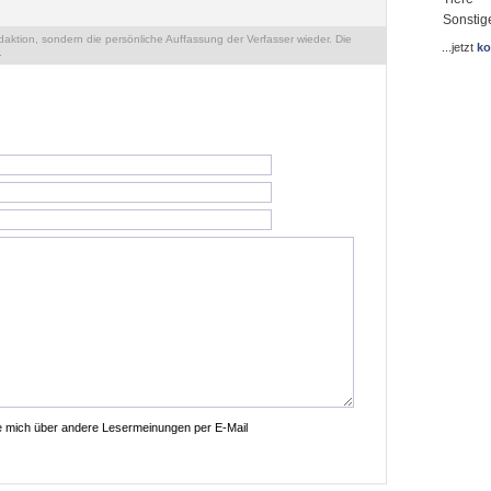
Sonstig
ktion, sondern die persönliche Auffassung der Verfasser wieder. Die
...jetzt
ko
.
ie mich über andere Lesermeinungen per E-Mail