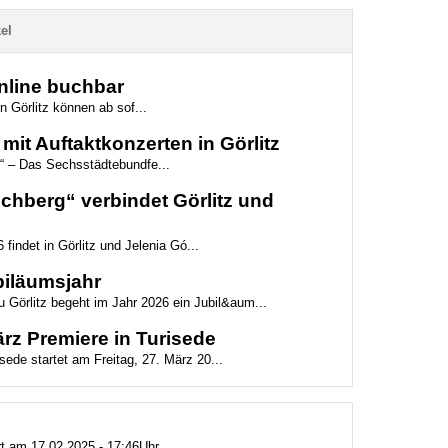
el
online buchbar
n Görlitz können ab sof...
mit Auftaktkonzerten in Görlitz
“ – Das Sechsstädtebundfe...
hberg“ verbindet Görlitz und
 findet in Görlitz und Jelenia Gó...
biläumsjahr
 Görlitz begeht im Jahr 2026 ein Jubil&aum...
z Premiere in Turisede
ede startet am Freitag, 27. März 20...
rt am 17.02.2025 - 17:46Uhr