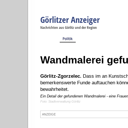
Görlitzer Anzeiger
Navigation
Nachrichten aus Görlitz und der Region
Menüpunkte
Görlitz
Görlitz
Görlitz
Görlitz
Gö
Startseite
Politik
Gesellschaft
Wirtschaft
Se
Wandmalerei gef
Görlitz-Zgorzelec.
Dass im an Kunstsch
bemerkenswerte Funde auftauchen können
bewahrheitet.
Ein Detail der gefundenen Wandmalerei - eine Frauen
Foto: Stadtverwaltung Görlitz
ANZEIGE