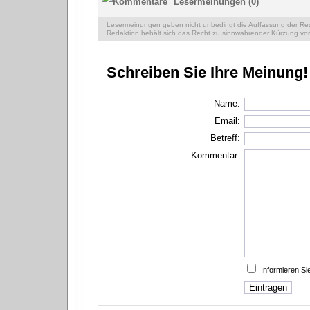
Lesermeinungen (0)
Lesermeinungen geben nicht unbedingt die Auffassung der Reda
Redaktion behält sich das Recht zu sinnwahrender Kürzung vor
Schreiben Sie Ihre Meinung!
Name:
Email:
Betreff:
Kommentar:
Informieren S