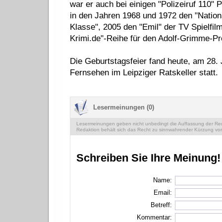
war er auch bei einigen "Polizeiruf 110" 
in den Jahren 1968 und 1972 den "Nationa
Klasse", 2005 den "Emil" der TV Spielfi
Krimi.de"-Reihe für den Adolf-Grimme-Pre
Die Geburtstagsfeier fand heute, am 28. 
Fernsehen im Leipziger Ratskeller statt.
Lesermeinungen (0)
Lesermeinungen geben nicht unbedingt die Auffassung der Reda
Redaktion behält sich das Recht zu sinnwahrender Kürzung vor
Schreiben Sie Ihre Meinung!
Name:
Email:
Betreff:
Kommentar: