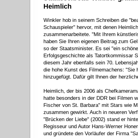
Heimlich
Winkler hob in seinem Schreiben die "bea
Schauspieler" hervor, mit denen Heimlich
zusammenarbeitete. "Mit Ihrem künstle
haben Sie Ihren eigenen Beitrag zum Gel
so der Staatsminister. Es sei "ein schön
Erfolgsgeschichte als Tatortkommissar S
diesem Jahr ebenfalls sein 70. Lebensjah
die hohe Kunst des Filmemachens: "Sie h
hinzugefügt. Dafür gilt Ihnen der herzlic
Heimlich, der bis 2006 als Chefkameraman
hatte besonders in der DDR bei Filmen w
Fischer von St. Barbara" mit Stars wie M
zusammen gewirkt. Auch in neueren Verfi
"Brücken der Liebe" (2002) stand er hin
Regisseur und Autor Hans-Werner Honert
und gründete den Vorläufer der Firma "S