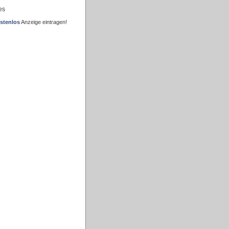
es
stenlos
Anzeige eintragen!