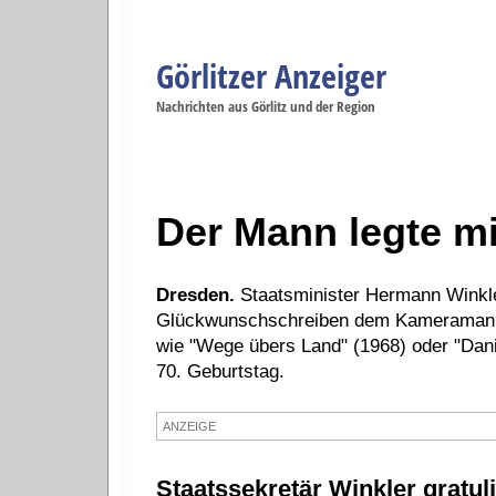
Görlitzer Anzeiger
Navigation
Nachrichten aus Görlitz und der Region
Menüpunkte
Görlitz
Görlitz
Görlitz
Görlitz
Gö
Startseite
Politik
Gesellschaft
Wirtschaft
Se
Der Mann legte m
Dresden.
Staatsminister Hermann Winkler
Glückwunschschreiben dem Kameramann J
wie "Wege übers Land" (1968) oder "Dani
70. Geburtstag.
ANZEIGE
Staatssekretär Winkler gratu