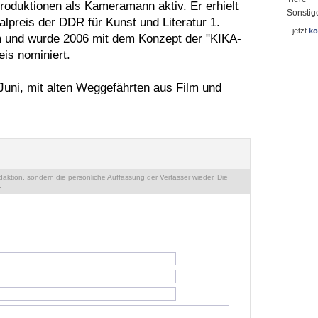
Produktionen als Kameramann aktiv. Er erhielt
Sonstig
lpreis der DDR für Kunst und Literatur 1.
...jetzt
ko
lm und wurde 2006 mit dem Konzept der "KIKA-
is nominiert.
Juni, mit alten Weggefährten aus Film und
ktion, sondern die persönliche Auffassung der Verfasser wieder. Die
.