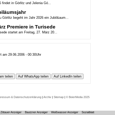
 findet in Görlitz und Jelenia Gó...
biläumsjahr
 Görlitz begeht im Jahr 2026 ein Jubil&aum...
z Premiere in Turisede
ede startet am Freitag, 27. März 20...
ert am 29.06.2006 - 00:30Uhr
am teilen
Auf WhatsApp teilen
Auf LinkedIn teilen
pressum & Datenschutzerklärung
|
Archiv
|
Sitemap
|
© BeierMedia 2025
Zittauer Anzeiger
Bautzner Anzeiger
Weißwasser Anzeiger
Sozialblatt