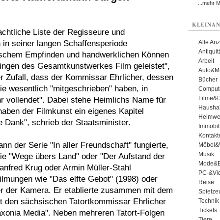
...mehr 
KLEINAN
chtliche Liste der Regisseure und
 in seiner langen Schaffensperiode
Alle An
Antiqui
rischem Empfinden und handwerklichen Können
Arbeit
ingen des Gesamtkunstwerkes Film geleistet",
Auto&Mo
er Zufall, dass der Kommissar Ehrlicher, dessen
Bücher
ie wesentlich "mitgeschrieben" haben, in
Comput
Filme&
r vollendet". Dabei stehe Heimlichs Name für
Haushal
aben der Filmkunst ein eigenes Kapitel
Heimwe
he Dank", schrieb der Staatsminister.
Immobil
Kontakt
n der Serie "In aller Freundschaft" fungierte,
Möbel&
Musik
ie "Wege übers Land" oder "Der Aufstand der
Mode&B
anfred Krug oder Armin Müller-Stahl
PC-&Vid
lmungen wie "Das elfte Gebot" (1998) oder
Reise
ter der Kamera. Er etablierte zusammen mit dem
Spielze
 den sächsischen Tatortkommissar Ehrlicher
Technik
Tickets
axonia Media". Neben mehreren Tatort-Folgen
Tiere