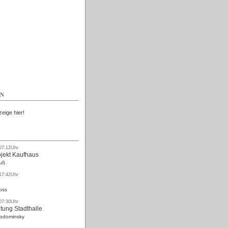
Kostenlos
EN
zeige hier!
 07:12Uhr
ojekt Kaufhaus
uß
 17:42Uhr
oss
 07:30Uhr
tung Stadthalle
Rodominsky