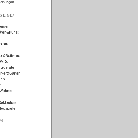
Meinungen
ZEIGEN
zeigen
täten&Kunst
torrad
er&Software
DVDs
tsgeräte
rker&Garten
ien
e
Wohnen
ekleidung
eospiele
ug