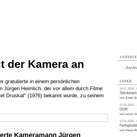
rlitz
Görlitz
Görlitz
Görlitz
Görlitz
Görlitz
rvice
Verkehr
Gesundheit
Kultur
Sport
Termine
ANZEIG
it der Kamera an
...Ihre An
 gratulierte in einem persönlichen
LESER
ürgen Heimlich, der vor allem durch Filme
14.07.2026 -
Stöckerpr
el Druskat" (1976) bekannt wurde, zu seinem
von Erwin B
23.02.2026 -
DDR
von reiner d
12.02.2026 -
Farbgestal
von Klaus 
lierte Kameramann Jürgen