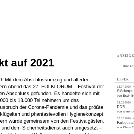
rlitz
Görlitz
Görlitz
Görlitz
Görlitz
Görlitz
rvice
Verkehr
Gesundheit
Kultur
Sport
Termine
ANZEIG
t auf 2021
...Ihre An
0.
Mit dem Abschlussumzug und allerlei
LESER
stern Abend das 27. FOLKLORUM – Festival der
14.07.2026 -
Stöckerpr
en Abschluss gefunden. Es handelte sich mit
von Erwin B
6.000 bis 18.000 Teilnehmern um das
23.02.2026 -
 Ausbruch der Corona-Pandemie und das größte
DDR
von reiner d
eklügelten und phantasievollen Hygienekonzept
12.02.2026 -
dern wurde gemeinsam von den Festivalgästen,
Farbgestal
n und dem Sicherheitsdienst auch umgesetzt –
von Klaus 