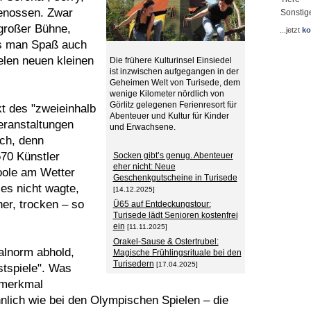
genossen. Zwar
Sonstig
großer Bühne,
...jetzt
ko
s man Spaß auch
elen neuen kleinen
Die frühere Kulturinsel Einsiedel
ist inzwischen aufgegangen in der
Geheimen Welt von Turisede, dem
wenige Kilometer nördlich von
Görlitz gelegenen Ferienresort für
t des "zweieinhalb
Abenteuer und Kultur für Kinder
eranstaltungen
und Erwachsene.
sch, denn
570 Künstler
Socken gibt’s genug. Abenteuer
eher nicht: Neue
oole am Wetter
Geschenkgutscheine in Turisede
es nicht wagte,
[14.12.2025]
er, trocken – so
Ü65 auf Entdeckungstour:
Turisede lädt Senioren kostenfrei
ein
[11.11.2025]
Orakel-Sause & Ostertrubel:
valnorm abhold,
Magische Frühlingsrituale bei den
Turisedern
[17.04.2025]
stspiele". Was
smerkmal
hnlich wie bei den Olympischen Spielen – die