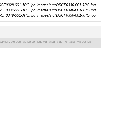
SCF0328-001-JPG.jpg
images/src/DSCF0330-001-JPG.jpg
SCF0334-001-JPG.jpg
images/src/DSCF0340-001-JPG.jpg
SCF0349-001-JPG.jpg
images/src/DSCF0350-001-JPG.jpg
ktion, sondern die persönliche Auffassung der Verfasser wieder. Die
.