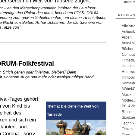
 in der Geheimen Welt von Turisede zugeht.
...mehr 
nt – an den Menschenpyramiden inmitten der Lausitzer
 Kettensäge das Plakat des damit beendeten FOLKLORUM-
KLEINAN
immsteg zum großen Scheiterhaufen, um diesen zu entzünden
acht einzuleiten. Arthur Schramm, der die Szenerie von
Alle An
 Hitze vor!"
Antiqui
Arbeit
Auto&Mo
Bücher
Comput
Filme&
RUM-Folkfestival
Haushal
Heimwe
m Strich gehen oder linientreu bleiben? Beim
it sicherem Auge und mehr oder weniger ruhiger Hand
Immobil
Kontakt
Möbel&
Musik
val-Tages gehört:
Mode&B
n von Kind bis
PC-&Vid
Thema: Die Geheime Welt von
Reise
eiheit des
Turisede
Spielze
ken und sich ein
Technik
ckholen, und
Tickets
Corona-, sorry,
Tiere