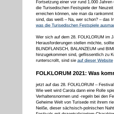
Fortsetzung einer vor rund 1.000 Jahren
die Turisedischen Festspiele der Neuzeit
erreichen können, wie man da rankommt
sind, das weiß – Na, wer schon? – das Inte
was die Turisedischen Festspiele ausma
Wer sich auf dem 28. FOLKLORUM im Jah
Herausforderungen stellen möchte, sollte
BLINDFLANSCH, BALANZEUM und BIMM
hinzugekommen sind, geflissentlich zu 
runterscrollt, sind sie
auf dieser Website
FOLKLORUM 2021: Was komm
jetzt auf das 28. FOLKLORUM – Festival
Wie weit wird Carola dann eine Rolle spi
Verhaltensnormen und -regeln bei den Fes
Geheime Welt von Turisede mit ihrem ries
Neiße, dieser sächsisch-polnischen Nahtl
Festivals mit dezentralisiertem Charakter