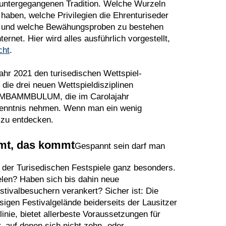
 untergegangenen Tradition. Welche Wurzeln
 haben, welche Privilegien die Ehrenturiseder
 und welche Bewähungsproben zu bestehen
rnet. Hier wird alles ausführlich vorgestellt,
cht
.
r 2021 den turisedischen Wettspiel-
 die drei neuen Wettspieldisziplinen
BAMMBULUM, die im Carolajahr
Kenntnis nehmen. Wenn man ein wenig
zu entdecken.
t, das kommt
Gespannt sein darf man
 der Turisedischen Festspiele ganz besonders.
elen? Haben sich bis dahin neue
tivalbesuchern verankert? Sicher ist: Die
igen Festivalgelände beiderseits der Lausitzer
inie, bietet allerbeste Voraussetzungen für
, auf denen sich nicht zehn- oder