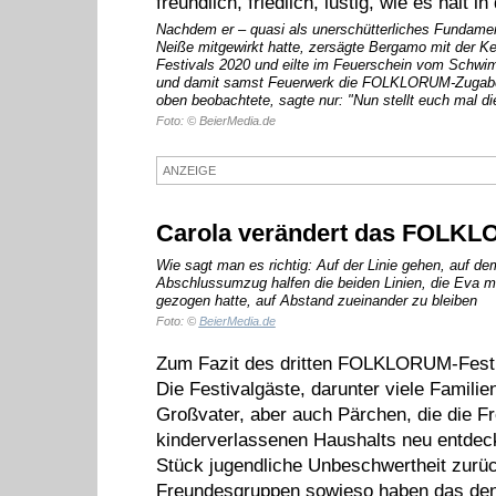
freundlich, friedlich, lustig, wie es halt
Nachdem er – quasi als unerschütterliches Fundame
Neiße mitgewirkt hatte, zersägte Bergamo mit der
Festivals 2020 und eilte im Feuerschein vom Schw
und damit samst Feuerwerk die FOLKLORUM-Zugabe-N
oben beobachtete, sagte nur: "Nun stellt euch mal die
Foto: © BeierMedia.de
ANZEIGE
Carola verändert das FOLKLO
Wie sagt man es richtig: Auf der Linie gehen, auf de
Abschlussumzug halfen die beiden Linien, die Eva m
gezogen hatte, auf Abstand zueinander zu bleiben
Foto: ©
BeierMedia.de
Zum Fazit des dritten FOLKLORUM-Festi
Die Festivalgäste, darunter viele Familie
Großvater, aber auch Pärchen, die die Fr
kinderverlassenen Haushalts neu entdec
Stück jugendliche Unbeschwertheit zurü
Freundesgruppen sowieso haben das den 