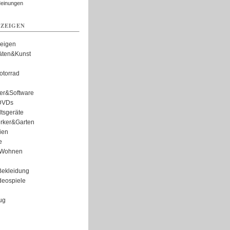
Meinungen
ZEIGEN
zeigen
täten&Kunst
torrad
er&Software
DVDs
tsgeräte
rker&Garten
ien
e
Wohnen
ekleidung
eospiele
ug