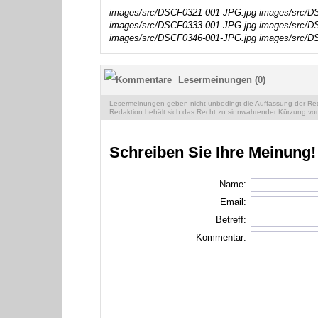
images/src/DSCF0321-001-JPG.jpg
images/src/D
images/src/DSCF0333-001-JPG.jpg
images/src/D
images/src/DSCF0346-001-JPG.jpg
images/src/D
Lesermeinungen (0)
Lesermeinungen geben nicht unbedingt die Auffassung der Reda
Redaktion behält sich das Recht zu sinnwahrender Kürzung vor
Schreiben Sie Ihre Meinung!
Name:
Email:
Betreff:
Kommentar: