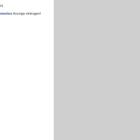
es
stenlos
Anzeige eintragen!