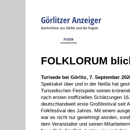
Görlitzer Anzeiger
Navigation
Nachrichten aus Görlitz und der Region
Menüpunkte
Görlitz
Görlitz
Görlitz
Görlitz
Gö
Startseite
Politik
Gesellschaft
Wirtschaft
Se
FOLKLORUM blick
Turisede bei Görlitz, 7. September 202
Spektakel über und in der Neiße hat ge
Turisedischen Festspiele seinen krönend
nach ersten inoffiziellen Schätzungen 1
deutschlandweit erste Großfestival seit
Folkfestival des Jahres. Mit einem ausg
war es nicht nur genehmigt worden, son
dem Veranstalter und seinen Mitarbeiter