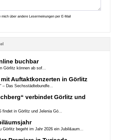
ie mich über andere Lesermeinungen per E-Mail
el
online buchbar
n Görlitz können ab sof...
mit Auftaktkonzerten in Görlitz
“ – Das Sechsstädtebundfe...
hberg“ verbindet Görlitz und
 findet in Görlitz und Jelenia Gó...
biläumsjahr
 Görlitz begeht im Jahr 2026 ein Jubil&aum...