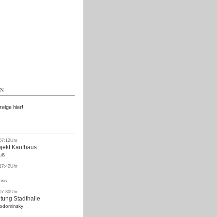
Kostenlos
EN
zeige hier!
 07:12Uhr
ojekt Kaufhaus
uß
 17:42Uhr
oss
 07:30Uhr
tung Stadthalle
Rodominsky