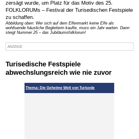
zersägt wurde, um Platz für das Motiv des 25.
Termine
FOLKLORUMs – Festival der Turisedischen Festspiele
zu schaffen.
Kostenlos
Abbildung oben: Wer sich auf dem Elfenmarkt keine Elfe als
wohltuende häusliche Begleiterin kaufte, muss ein Jahr warten. Dann
steigt Nummer 25 – das Jubiläumsfolklorum!
ANZEIGE
Turisedische Festspiele
abwechslungsreich wie nie zuvor
Thema: Die Geheime Welt von Turisede