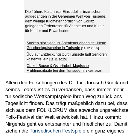
Die frühere Kulturinsel Einsiedel ist inzwischen
aufgegangen in der Geheimen Welt von Turisede,
dem wenige Kilometer nördlich von Görlitz
gelegenen Ferienresort für Abenteuer und Kultur
für Kinder und Erwachsene.
Socken gibt’s genug. Abenteuer eher nicht: Neue
Geschenkgutscheine in Turisede
[14.12.2025]
Ü65 auf Entdeckungstour: Turisede lädt Senioren
kostenfrei ein
[11.11.2025]
Orakel-Sause & Ostertrubel: Magische
Frühlingsrituale bei den Turisedern
[17.04.2025]
Allein den Forschungen des Dr. tur. Jurusch Gorlik und
seines Teams ist es zu verdanken, dass immer mehr
turisedische Wettkampfspiele ihren Weg zurück ans
Tageslicht finden. Das trägt maßgeblich dazu bei, dass
sich aus dem FOLKLORUM das abwechslungsreichste
Folk-Festival der Welt entwickelt hat. Hinzu kommt:
Nirgends geht es entspannter und friedlicher zu. Damit
ziehen die
Turisedischen Festspiele
ein ganz eigenes