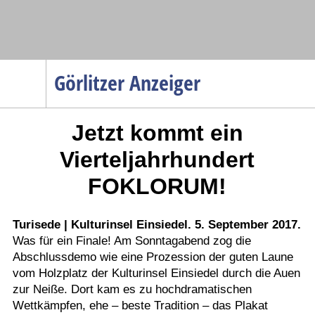
Navigation
Görlitzer Anzeiger
Startseite
Jetzt kommt ein
Menüpunkte
Politik
Vierteljahrhundert
Gesellschaft
FOKLORUM!
Wirtschaft
Service
Turisede | Kulturinsel Einsiedel. 5. September 2017.
Was für ein Finale! Am Sonntagabend zog die
Verkehr
Abschlussdemo wie eine Prozession der guten Laune
Gesundheit
vom Holzplatz der Kulturinsel Einsiedel durch die Auen
Kultur
zur Neiße. Dort kam es zu hochdramatischen
Wettkämpfen, ehe – beste Tradition – das Plakat
Sport