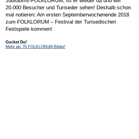
Jubiläums-FOLKLORUM, ist er wieder da und will
20.000 Besucher und Turiseder sehen! Deshalb schon
mal notieren: Am ersten Septemberwochenende 2018
zum FOLKLORUM – Festival der Turisedischen
Festspiele kommen!
Guckst Du!
Mehr als 70 FOLKLORUM-Bilder!
Stichwörter
Folklorum 2018
Trabant
Die Geheime Welt von Turisede
Turisedische Festspiele
Turisedetest
Galerie
images/src/FOLKLORUM-2017--DSCF5196-JPG.jpg
images/src/FOLKLORUM-2017--DSCF5197-JPG.jpg
images/src/FOLKLORUM-2017--DSCF5198-JPG.jpg
images/src/FOLKLORUM-2017--DSCF5208-JPG.jpg