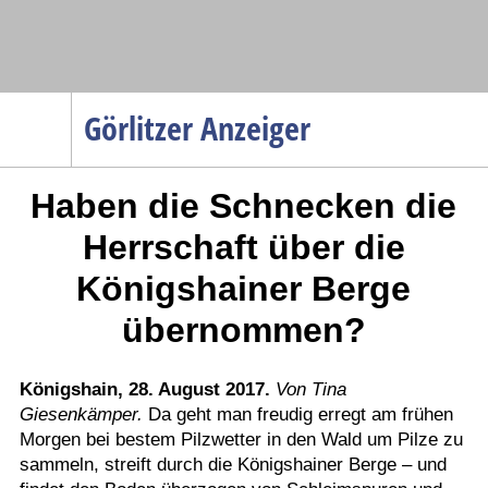
Navigation
Görlitzer Anzeiger
Startseite
Haben die Schnecken die
Menüpunkte
Politik
Herrschaft über die
Gesellschaft
Königshainer Berge
Wirtschaft
übernommen?
Service
Verkehr
Königshain, 28. August 2017.
Von Tina
Gesundheit
Giesenkämper.
Da geht man freudig erregt am frühen
Morgen bei bestem Pilzwetter in den Wald um Pilze zu
Kultur
sammeln, streift durch die Königshainer Berge – und
Sport