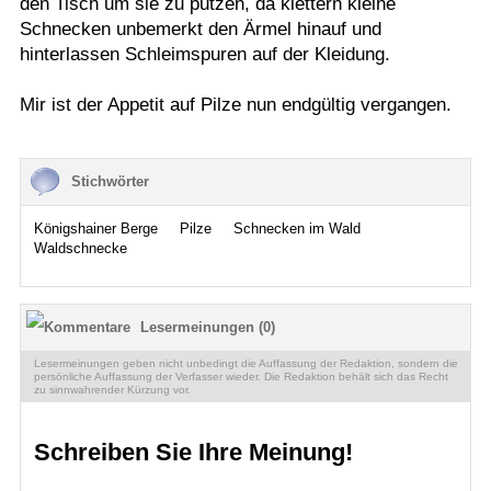
den Tisch um sie zu putzen, da klettern kleine
Schnecken unbemerkt den Ärmel hinauf und
hinterlassen Schleimspuren auf der Kleidung.
Mir ist der Appetit auf Pilze nun endgültig vergangen.
Stichwörter
Königshainer Berge
Pilze
Schnecken im Wald
Waldschnecke
Lesermeinungen (0)
Lesermeinungen geben nicht unbedingt die Auffassung der Redaktion, sondern die
persönliche Auffassung der Verfasser wieder. Die Redaktion behält sich das Recht
zu sinnwahrender Kürzung vor.
Schreiben Sie Ihre Meinung!