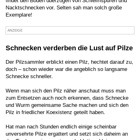
findet den Boden überzogen von Schleimspuren und
Nacktschnecken vor. Selten sah man solch große
Termine
Exemplare!
Kostenlos
ANZEIGE
Schnecken verderben die Lust auf Pilze
Der Pilzsammler erblickt einen Pilz, hechtet darauf zu,
doch – schon wieder war die angeblich so langsame
Schnecke schneller.
Wenn man sich den Pilz näher anschaut muss man
zum Entsetzen auch noch erkennen, dass Schnecke
und Wurm gemeinsame Sache machen und sich den
Pilz in friedlicher Koexistenz geteilt haben.
Hat man nach Stunden endlich einige scheinbar
unversehrte Pilze ergattert und setzt sich daheim an