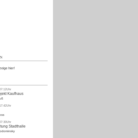
Kostenlos
EN
zeige hier!
 07:12Uhr
ojekt Kaufhaus
uß
 17:42Uhr
oss
 07:30Uhr
tung Stadthalle
Rodominsky