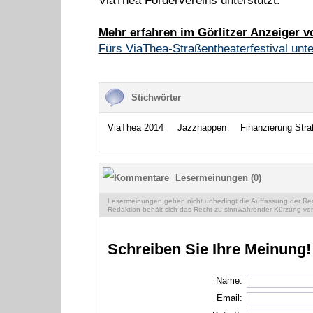
ViaThea Fördervereins unterstützt.
Mehr erfahren im Görlitzer Anzeiger v
Fürs ViaThea-Straßentheaterfestival un
Stichwörter
ViaThea 2014
Jazzhappen
Finanzierung Stra
Lesermeinungen (0)
Lesermeinungen geben nicht unbedingt die Auffassung der Reda
Redaktion behält sich das Recht zu sinnwahrender Kürzung vor
Schreiben Sie Ihre Meinung!
Name:
Email: