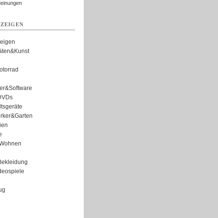
Meinungen
ZEIGEN
zeigen
täten&Kunst
torrad
er&Software
DVDs
tsgeräte
rker&Garten
ien
e
Wohnen
ekleidung
eospiele
ug