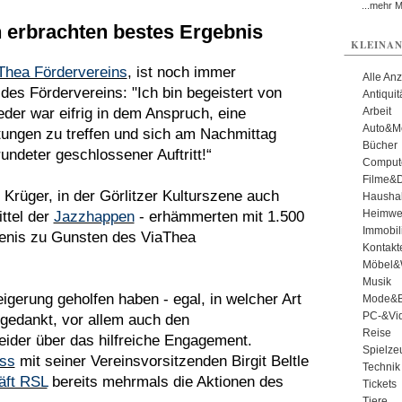
...mehr 
 erbrachten bestes Ergebnis
KLEINAN
Thea Fördervereins
, ist noch immer
Alle An
des Fördervereins: "Ich bin begeistert von
Antiqui
der war eifrig in dem Anspruch, eine
Arbeit
Auto&Mo
tungen zu treffen und sich am Nachmittag
Bücher
undeter geschlossener Auftritt!“
Comput
Filme&
Krüger, in der Görlitzer Kulturszene auch
Haushal
Heimwe
ttel der
Jazzhappen
- erhämmerten mit 1.500
Immobil
genis zu Gunsten des ViaThea
Kontakt
Möbel&
Musik
eigerung geholfen haben - egal, in welcher Art
Mode&B
PC-&Vid
h gedankt, vor allem auch den
Reise
neider über das hilfreiche Engagement.
Spielze
uss
mit seiner Vereinsvorsitzenden Birgit Beltle
Technik
äft RSL
bereits mehrmals die Aktionen des
Tickets
Tiere