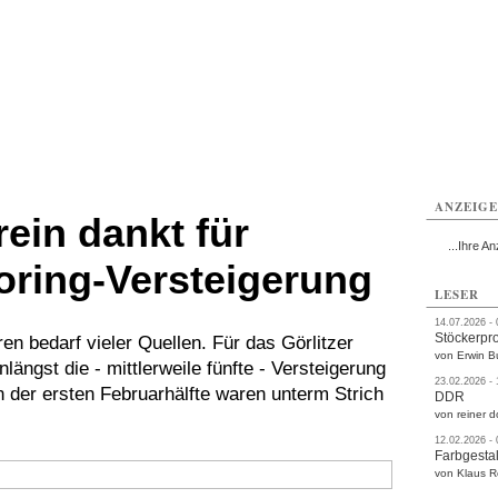
rlitz
Görlitz
Görlitz
Görlitz
Görlitz
Görlitz
rvice
Verkehr
Gesundheit
Kultur
Sport
Termine
ANZEIG
ein dankt für
...Ihre An
ring-Versteigerung
LESER
14.07.2026 -
Stöckerpr
ren bedarf vieler Quellen. Für das Görlitzer
von Erwin B
längst die - mittlerweile fünfte - Versteigerung
23.02.2026 -
 der ersten Februarhälfte waren unterm Strich
DDR
von reiner d
12.02.2026 -
Farbgestal
von Klaus 