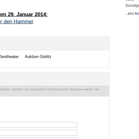
Sonstig
om 29. Januar 2014:
...jetzt
ko
ter den Hammer
ßentheater
Auktion Görlitz
ktion, sondern die persönliche Auffassung der Verfasser wieder. Die
.