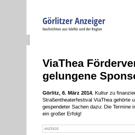
Görlitzer Anzeiger
Navigation
Nachrichten aus Görlitz und der Region
Menüpunkte
Görlitz
Görlitz
Görlitz
Görlitz
Gö
Startseite
Politik
Gesellschaft
Wirtschaft
Se
ViaThea Förderver
gelungene Sponso
Görlitz, 6. März 2014.
Kultur zu finanzie
Straßentheaterfestival ViaThea gehörte un
gespendeter Sachen dazu: Die Termine in
ein großer Erfolg!
ANZEIGE