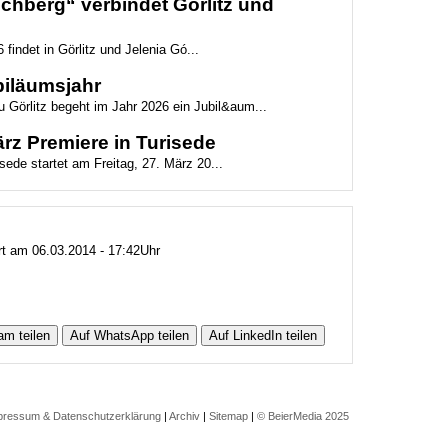
hberg“ verbindet Görlitz und
 findet in Görlitz und Jelenia Gó...
biläumsjahr
 Görlitz begeht im Jahr 2026 ein Jubil&aum...
z Premiere in Turisede
ede startet am Freitag, 27. März 20...
ert am 06.03.2014 - 17:42Uhr
am teilen
Auf WhatsApp teilen
Auf LinkedIn teilen
pressum & Datenschutzerklärung
|
Archiv
|
Sitemap
|
© BeierMedia 2025