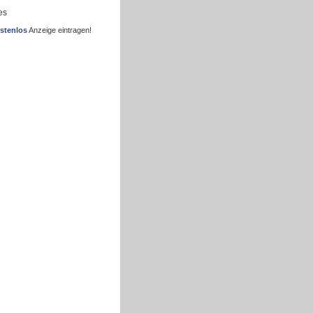
es
stenlos
Anzeige eintragen!