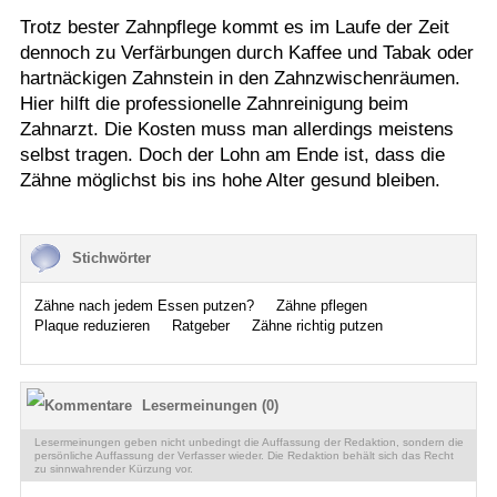
Trotz bester Zahnpflege kommt es im Laufe der Zeit
dennoch zu Verfärbungen durch Kaffee und Tabak oder
hartnäckigen Zahnstein in den Zahnzwischenräumen.
Hier hilft die professionelle Zahnreinigung beim
Zahnarzt. Die Kosten muss man allerdings meistens
selbst tragen. Doch der Lohn am Ende ist, dass die
Zähne möglichst bis ins hohe Alter gesund bleiben.
Stichwörter
Zähne nach jedem Essen putzen?
Zähne pflegen
Plaque reduzieren
Ratgeber
Zähne richtig putzen
Lesermeinungen (0)
Lesermeinungen geben nicht unbedingt die Auffassung der Redaktion, sondern die
persönliche Auffassung der Verfasser wieder. Die Redaktion behält sich das Recht
zu sinnwahrender Kürzung vor.