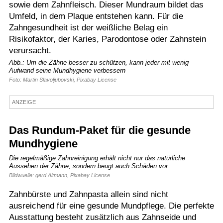
sowie dem Zahnfleisch. Dieser Mundraum bildet das
Termine
Umfeld, in dem Plaque entstehen kann. Für die
Zahngesundheit ist der weißliche Belag ein
Kostenlos
Risikofaktor, der Karies, Parodontose oder Zahnstein
verursacht.
Abb.: Um die Zähne besser zu schützen, kann jeder mit wenig
Aufwand seine Mundhygiene verbessern
Foto: Martin Slavoljubovski, Pixabay License
ANZEIGE
Das Rundum-Paket für die gesunde
Mundhygiene
Die regelmäßige Zahnreinigung erhält nicht nur das natürliche
Aussehen der Zähne, sondern beugt auch Schäden vor
Bildwuelle: gerd Altmann, Pixabay License
Zahnbürste und Zahnpasta allein sind nicht
ausreichend für eine gesunde Mundpflege. Die perfekte
Ausstattung besteht zusätzlich aus Zahnseide und