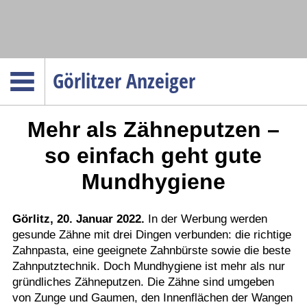
Navigation
Görlitzer Anzeiger
Startseite
Mehr als Zähneputzen –
Menüpunkte
Politik
so einfach geht gute
Gesellschaft
Mundhygiene
Wirtschaft
Service
Görlitz, 20. Januar 2022.
In der Werbung werden
gesunde Zähne mit drei Dingen verbunden: die richtige
Verkehr
Zahnpasta, eine geeignete Zahnbürste sowie die beste
Gesundheit
Zahnputztechnik. Doch Mundhygiene ist mehr als nur
Kultur
gründliches Zähneputzen. Die Zähne sind umgeben
von Zunge und Gaumen, den Innenflächen der Wangen
Sport