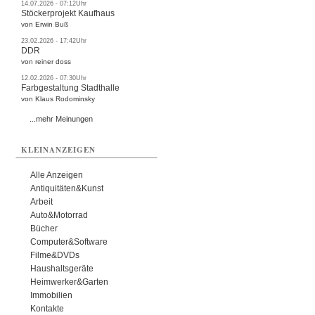
14.07.2026 - 07:12Uhr
Stöckerprojekt Kaufhaus
von Erwin Buß
23.02.2026 - 17:42Uhr
DDR
von reiner doss
12.02.2026 - 07:30Uhr
Farbgestaltung Stadthalle
von Klaus Rodominsky
...mehr Meinungen
KLEINANZEIGEN
Alle Anzeigen
Antiquitäten&Kunst
Arbeit
Auto&Motorrad
Bücher
Computer&Software
Filme&DVDs
Haushaltsgeräte
Heimwerker&Garten
Immobilien
Kontakte