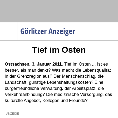
Navigation
Görlitzer Anzeiger
Startseite
Tief im Osten
Menüpunkte
Politik
Gesellschaft
Ostsachsen, 3. Januar 2011.
Tief im Osten ... ist es
besser, als man denkt? Was macht die Lebensqualität
Wirtschaft
in der Grenzregion aus? Der Menschenschlag, die
Service
Landschaft, günstige Lebenshaltungskosten? Eine
bürgerfreundliche Verwaltung, der Arbeitsplatz, die
Verkehr
Verkehrsanbindung? Die mediznische Versorgung, das
Gesundheit
kulturelle Angebot, Kollegen und Freunde?
Kultur
ANZEIGE
Sport