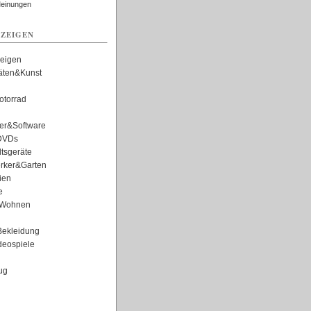
Meinungen
ZEIGEN
zeigen
täten&Kunst
torrad
er&Software
DVDs
tsgeräte
rker&Garten
ien
e
Wohnen
ekleidung
eospiele
ug