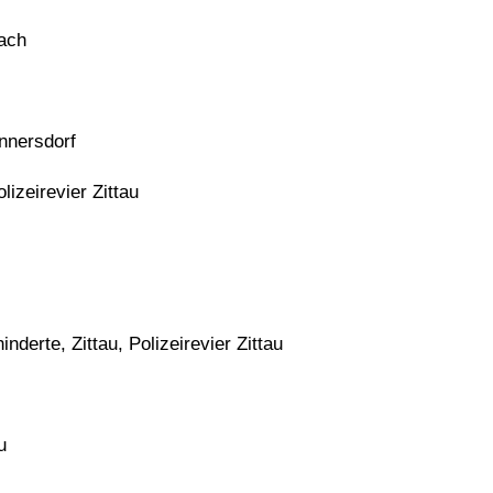
ach
nnersdorf
izeirevier Zittau
nderte, Zittau, Polizeirevier Zittau
u