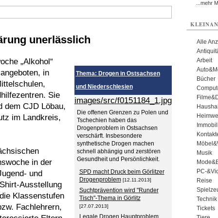
...mehr 
KLEINAN
ärung unerlässlich
Alle An
Antiqui
woche „Alkohol“
Arbeit
Auto&Mo
angeboten, in
Thema: Drogen in Ostsachsen
Bücher
ttelschulen,
und Niederschlesien
Comput
ilfezentren. Sie
Filme&
images/src/f0151184_1.jpg
d dem CJD Löbau,
Haushal
Die offenen Grenzen zu Polen und
Heimwe
tz im Landkreis,
Tschechien haben das
Immobil
Drogenproblem in Ostsachsen
Kontakt
verschärft. Insbesondere
synthetische Drogen machen
Möbel&
sächsischen
schnell abhängig und zerstören
Musik
Gesundheit und Persönlichkeit.
nswoche in der
Mode&B
PC-&Vid
SPD macht Druck beim Görlitzer
Jugend- und
Drogenproblem
[12.11.2013]
Reise
Shirt-Ausstellung
Spielze
Suchtprävention wird "Runder
 die Klassenstufen
Tisch"-Thema in Görlitz
Technik
bzw. Fachlehrern,
[27.07.2013]
Tickets
Legale Drogen Hauptproblem
Tiere