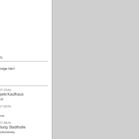
Kostenlos
EN
zeige hier!
 07:12Uhr
ojekt Kaufhaus
uß
 17:42Uhr
oss
 07:30Uhr
tung Stadthalle
Rodominsky