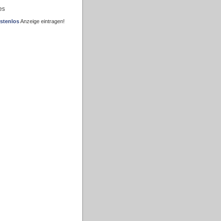
es
stenlos
Anzeige eintragen!