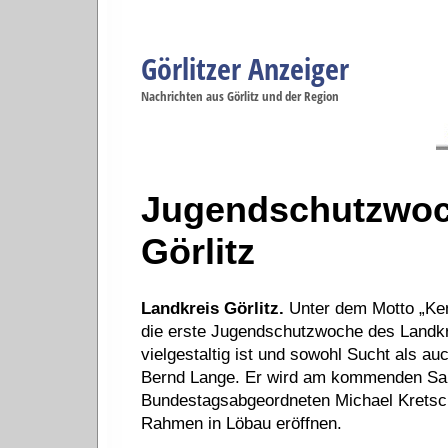
Görlitzer Anzeiger
Navigation
Nachrichten aus Görlitz und der Region
Menüpunkte
Görlitz
Görlitz
Görlitz
Görlitz
Gö
Startseite
Politik
Gesellschaft
Wirtschaft
Se
Jugendschutzwoc
Görlitz
Landkreis Görlitz.
Unter dem Motto „Ken
die erste Jugendschutzwoche des Landkrei
vielgestaltig ist und sowohl Sucht als a
Bernd Lange. Er wird am kommenden S
Bundestagsabgeordneten Michael Kretsch
Rahmen in Löbau eröffnen.