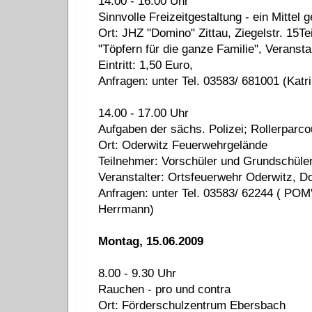
14.00 - 16.00 Uhr
Sinnvolle Freizeitgestaltung - ein Mittel 
Ort: JHZ "Domino" Zittau, Ziegelstr. 15Te
"Töpfern für die ganze Familie", Veransta
Eintritt: 1,50 Euro,
Anfragen: unter Tel. 03583/ 681001 (Katri
14.00 - 17.00 Uhr
Aufgaben der sächs. Polizei; Rollerparco
Ort: Oderwitz Feuerwehrgelände
Teilnehmer: Vorschüler und Grundschüle
Veranstalter: Ortsfeuerwehr Oderwitz, Dorf
Anfragen: unter Tel. 03583/ 62244 ( POM
Herrmann)
Montag, 15.06.2009
8.00 - 9.30 Uhr
Rauchen - pro und contra
Ort: Förderschulzentrum Ebersbach