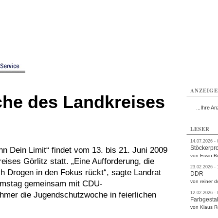
rlitz
Görlitz
Görlitz
Görlitz
Görlitz
Görlitz
rvice
Verkehr
Gesundheit
Kultur
Sport
Termine
ANZEIG
he des Landkreises
...Ihre An
LESER
14.07.2026 -
Stöckerpr
n Dein Limit“ findet vom 13. bis 21. Juni 2009
von Erwin B
ses Görlitz statt. „Eine Aufforderung, die
23.02.2026 -
uch Drogen in den Fokus rückt“, sagte Landrat
DDR
von reiner d
amstag gemeinsam mit CDU-
mer die Jugendschutzwoche in feierlichen
12.02.2026 -
Farbgestal
von Klaus 