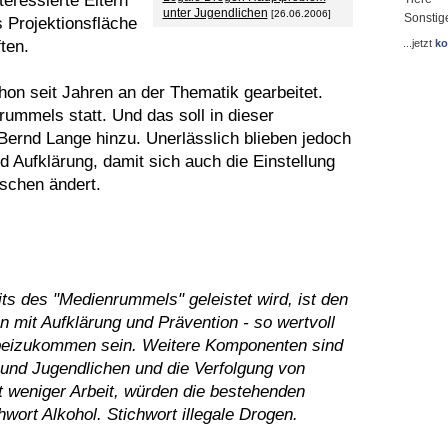
eressierte Eltern
unter Jugendlichen
[26.06.2006]
Sonstig
s Projektionsfläche
ten.
...jetzt
ko
on seit Jahren an der Thematik gearbeitet.
rummels statt. Und das soll in dieser
Bernd Lange hinzu. Unerlässlich blieben jedoch
 Aufklärung, damit sich auch die Einstellung
schen ändert.
its des "Medienrummels" geleistet wird, ist den
 mit Aufklärung und Prävention - so wertvoll
 beizukommen sein. Weitere Komponenten sind
 und Jugendlichen und die Verfolgung von
t weniger Arbeit, würden die bestehenden
ort Alkohol. Stichwort illegale Drogen.