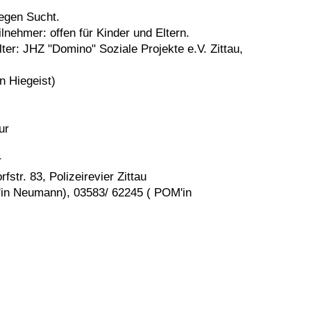
gegen Sucht.
ilnehmer: offen für Kinder und Eltern.
lter: JHZ "Domino" Soziale Projekte e.V. Zittau,
n Hiegeist)
ur
r
str. 83, Polizeirevier Zittau
'in Neumann), 03583/ 62245 ( POM'in