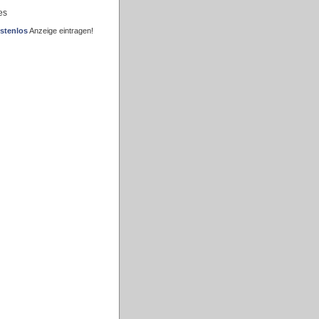
es
stenlos
Anzeige eintragen!