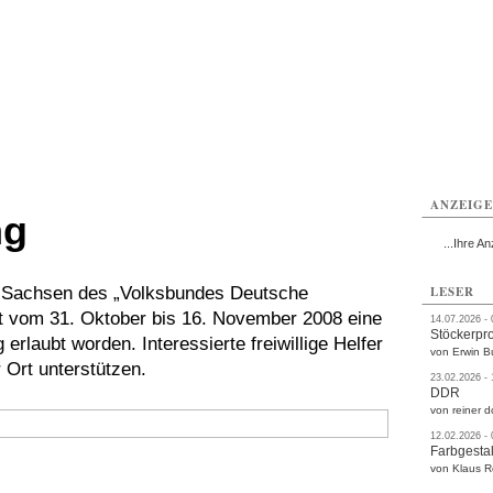
rlitz
Görlitz
Görlitz
Görlitz
Görlitz
Görlitz
rvice
Verkehr
Gesundheit
Kultur
Sport
Termine
ANZEIG
ng
...Ihre An
Sachsen des „Volksbundes Deutsche
LESER
Zeit vom 31. Oktober bis 16. November 2008 eine
14.07.2026 -
Stöckerpr
laubt worden. Interessierte freiwillige Helfer
von Erwin B
Ort unterstützen.
23.02.2026 -
DDR
von reiner d
12.02.2026 -
Farbgestal
von Klaus 