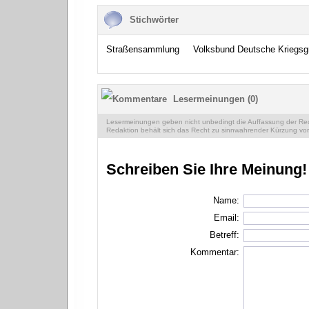
Stichwörter
Straßensammlung
Volksbund Deutsche Kriegsgr
Lesermeinungen (0)
Lesermeinungen geben nicht unbedingt die Auffassung der Reda
Redaktion behält sich das Recht zu sinnwahrender Kürzung vor
Schreiben Sie Ihre Meinung!
Name:
Email:
Betreff:
Kommentar: