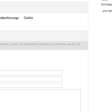
Sonstig
...jetzt
ko
äberfürsorge
Görlitz
ktion, sondern die persönliche Auffassung der Verfasser wieder. Die
.