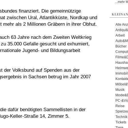
...mehr 
sbundes finanziert. Die gemeinnützige
KLEINAN
at zwischen Ural, Atlantikküste, Nordkap und
t mehr als 2 Millionen Gräbern in ihrer Obhut.
Alle An
Antiqui
Arbeit
 auch 63 Jahre nach dem Zweiten Weltkrieg
Auto&Mo
 zu 35.000 Gefalle gesucht und exhumiert,
Bücher
ernationale Jugend- und Bildungsarbeit
Comput
Filme&
Haushal
Heimwe
ist der Volksbund auf Spenden aus der
Immobil
ergebnis in Sachsen betrug im Jahr 2007
Kontakt
Möbel&
Musik
Mode&B
PC-&Vid
Reise
die dafür benötigten Sammellisten in der
Spielze
Hugo-Keller-Straße 14, Zimmer 5.
Technik
Tickets
Tiere