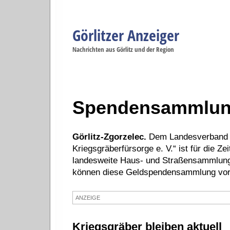
Görlitzer Anzeiger
Navigation
Nachrichten aus Görlitz und der Region
Menüpunkte
Görlitz
Görlitz
Görlitz
Görlitz
Gö
Startseite
Politik
Gesellschaft
Wirtschaft
Se
Spendensammlu
Görlitz-Zgorzelec.
Dem Landesverband 
Kriegsgräberfürsorge e. V.“ ist für die 
landesweite Haus- und Straßensammlung er
können diese Geldspendensammlung vor 
ANZEIGE
Kriegsgräber bleiben aktuell