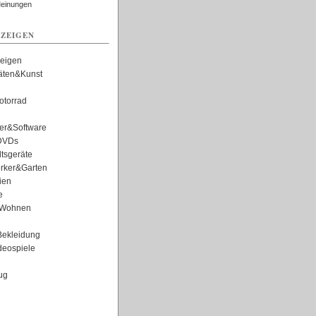
Meinungen
ZEIGEN
zeigen
täten&Kunst
torrad
er&Software
DVDs
tsgeräte
rker&Garten
ien
e
Wohnen
ekleidung
eospiele
ug