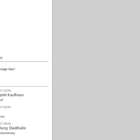
Kostenlos
EN
zeige hier!
 07:12Uhr
ojekt Kaufhaus
uß
 17:42Uhr
oss
 07:30Uhr
tung Stadthalle
Rodominsky