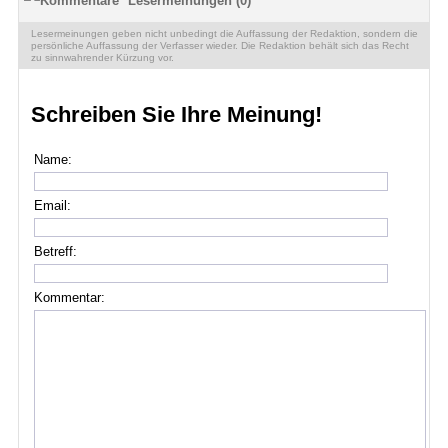
Lesermeinungen (0)
Lesermeinungen geben nicht unbedingt die Auffassung der Redaktion, sondern die
persönliche Auffassung der Verfasser wieder. Die Redaktion behält sich das Recht
zu sinnwahrender Kürzung vor.
Schreiben Sie Ihre Meinung!
Name:
Email:
Betreff:
Kommentar: