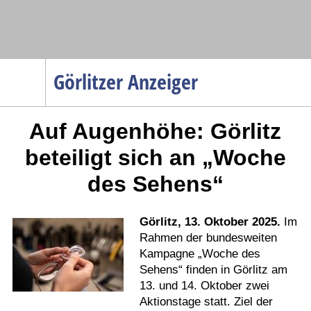
Navigation
Görlitzer Anzeiger
Startseite
Auf Augenhöhe: Görlitz
Menüpunkte
Politik
beteiligt sich an „Woche
Gesellschaft
des Sehens“
Wirtschaft
Service
Görlitz, 13. Oktober 2025.
Im
Verkehr
Rahmen der bundesweiten
Kampagne „Woche des
Gesundheit
Sehens“ finden in Görlitz am
Kultur
13. und 14. Oktober zwei
Aktionstage statt. Ziel der
Sport