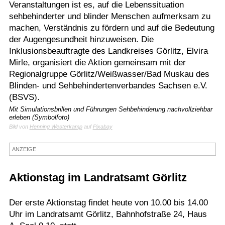
Veranstaltungen ist es, auf die Lebenssituation
Termine
sehbehinderter und blinder Menschen aufmerksam zu
machen, Verständnis zu fördern und auf die Bedeutung
Kostenlos
der Augengesundheit hinzuweisen. Die
Inklusionsbeauftragte des Landkreises Görlitz, Elvira
Mirle, organisiert die Aktion gemeinsam mit der
Regionalgruppe Görlitz/Weißwasser/Bad Muskau des
Blinden- und Sehbehindertenverbandes Sachsen e.V.
(BSVS).
Mit Simulationsbrillen und Führungen Sehbehinderung nachvollziehbar
erleben (Symbolfoto)
Bild von
Henning Westerkamp
auf
Pixabay
ANZEIGE
Aktionstag im Landratsamt Görlitz
Der erste Aktionstag findet heute von 10.00 bis 14.00
Uhr im Landratsamt Görlitz, Bahnhofstraße 24, Haus