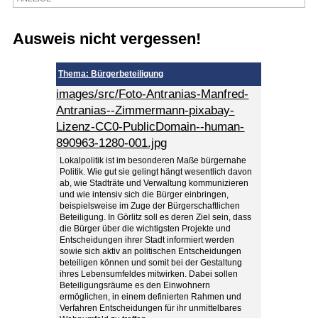
Termine
Ausweis nicht vergessen!
Kostenlos
Thema: Bürgerbeteiligung
images/src/Foto-Antranias-Manfred-
Antranias--Zimmermann-pixabay-
Lizenz-CC0-PublicDomain--human-
890963-1280-001.jpg
Lokalpolitik ist im besonderen Maße bürgernahe
Politik. Wie gut sie gelingt hängt wesentlich davon
ab, wie Stadträte und Verwaltung kommunizieren
und wie intensiv sich die Bürger einbringen,
beispielsweise im Zuge der Bürgerschaftlichen
Beteiligung. In Görlitz soll es deren Ziel sein, dass
die Bürger über die wichtigsten Projekte und
Entscheidungen ihrer Stadt informiert werden
sowie sich aktiv an politischen Entscheidungen
beteiligen können und somit bei der Gestaltung
ihres Lebensumfeldes mitwirken. Dabei sollen
Beteiligungsräume es den Einwohnern
ermöglichen, in einem definierten Rahmen und
Verfahren Entscheidungen für ihr unmittelbares