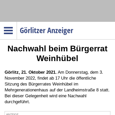
Navigation
Görlitzer Anzeiger
Startseite
Nachwahl beim Bürgerrat
Menüpunkte
Politik
Weinhübel
Gesellschaft
Wirtschaft
Görlitz, 21. Oktober 2021.
Am Donnerstag, dem 3.
November 2022, findet ab 17 Uhr die öffentliche
Service
Sitzung des Bürgerrates Weinhübel im
Verkehr
Mehrgenerationenhaus auf der Landheimstraße 8 statt.
Bei dieser Gelegenheit wird eine Nachwahl
Gesundheit
durchgeführt.
Kultur
Sport
ANZEIGE