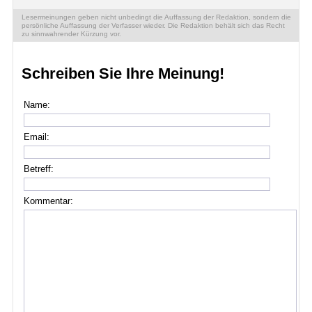
Lesermeinungen geben nicht unbedingt die Auffassung der Redaktion, sondern die
persönliche Auffassung der Verfasser wieder. Die Redaktion behält sich das Recht
zu sinnwahrender Kürzung vor.
Schreiben Sie Ihre Meinung!
Name:
Email:
Betreff:
Kommentar: