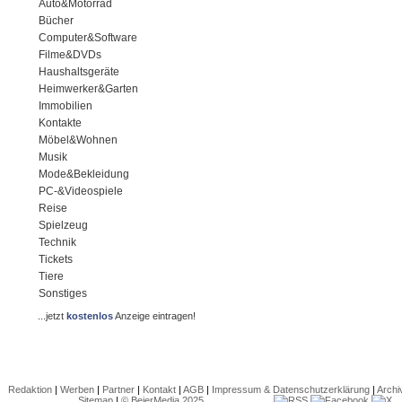
Auto&Motorrad
Bücher
Computer&Software
Filme&DVDs
Haushaltsgeräte
Heimwerker&Garten
Immobilien
Kontakte
Möbel&Wohnen
Musik
Mode&Bekleidung
PC-&Videospiele
Reise
Spielzeug
Technik
Tickets
Tiere
Sonstiges
...jetzt
kostenlos
Anzeige eintragen!
Redaktion
|
Werben
|
Partner
|
Kontakt
|
AGB
|
Impressum & Datenschutzerklärung
|
Archi
Sitemap
|
© BeierMedia 2025