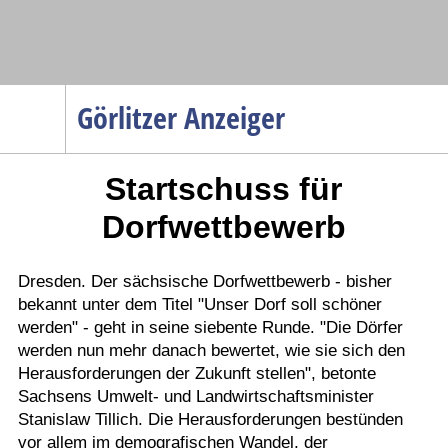
Navigation
Görlitzer Anzeiger
Startseite
Startschuss für
Menüpunkte
Politik
Dorfwettbewerb
Gesellschaft
Wirtschaft
Dresden. Der sächsische Dorfwettbewerb - bisher
bekannt unter dem Titel "Unser Dorf soll schöner
Service
werden" - geht in seine siebente Runde. "Die Dörfer
Verkehr
werden nun mehr danach bewertet, wie sie sich den
Herausforderungen der Zukunft stellen", betonte
Gesundheit
Sachsens Umwelt- und Landwirtschaftsminister
Kultur
Stanislaw Tillich. Die Herausforderungen bestünden
vor allem im demografischen Wandel, der
Sport