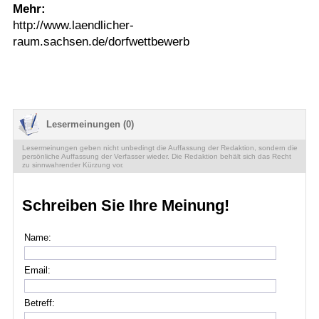
Mehr:
http://www.laendlicher-
raum.sachsen.de/dorfwettbewerb
Lesermeinungen (0)
Lesermeinungen geben nicht unbedingt die Auffassung der Redaktion, sondern die
persönliche Auffassung der Verfasser wieder. Die Redaktion behält sich das Recht
zu sinnwahrender Kürzung vor.
Schreiben Sie Ihre Meinung!
Name:
Email:
Betreff: