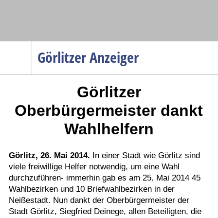
Navigation
Görlitzer Anzeiger
Startseite
Görlitzer
Menüpunkte
Politik
Oberbürgermeister dankt
Gesellschaft
Wahlhelfern
Wirtschaft
Service
Görlitz, 26. Mai 2014.
In einer Stadt wie Görlitz sind
viele freiwillige Helfer notwendig, um eine Wahl
Verkehr
durchzuführen- immerhin gab es am 25. Mai 2014 45
Gesundheit
Wahlbezirken und 10 Briefwahlbezirken in der
Kultur
Neißestadt. Nun dankt der Oberbürgermeister der
Stadt Görlitz, Siegfried Deinege, allen Beteiligten, die
Sport