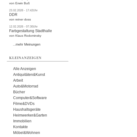
von Erwin Buß
23.02.2026 - 17:42Uhr
DDR
von reiner doss
12.02.2026 - 07:30Uhr
Farbgestaltung Stadthalle
von Klaus Rodominsky
...mehr Meinungen
KLEINANZEIGEN
Alle Anzeigen
Antiquitäten&Kunst
Arbeit
Auto&Motorrad
Bücher
Computer&Software
Filme&DVDs
Haushaltsgeräte
Heimwerker&Garten
Immobilien
Kontakte
Möbel&Wohnen