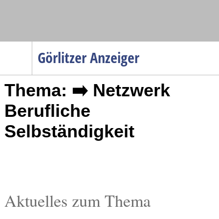
Navigation
Görlitzer Anzeiger
Startseite
Thema: ➡️ Netzwerk
Menüpunkte
Politik
Berufliche
Gesellschaft
Selbständigkeit
Wirtschaft
Service
Verkehr
Gesundheit
Aktuelles zum Thema
Kultur
Sport