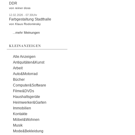
DDR
von reiner doss
12.02.2026 - 07:30Uhr
Farbgestaltung Stadthalle
von Klaus Rodominsky
...mehr Meinungen
KLEINANZEIGEN
Alle Anzeigen
Antiquitäten&Kunst
Arbeit
Auto&Motorrad
Bücher
Computer&Software
Filme&DVDs
Haushaltsgeräte
Heimwerker&Garten
Immobilien
Kontakte
Möbel&Wohnen
Musik
Mode&Bekleidung