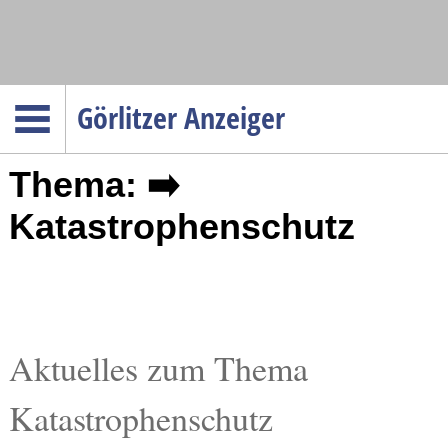
Navigation
Görlitzer Anzeiger
Startseite
Thema: ➡️
Menüpunkte
Politik
Katastrophenschutz
Gesellschaft
Wirtschaft
Service
Verkehr
Aktuelles zum Thema
Gesundheit
Katastrophenschutz
Kultur
Sport