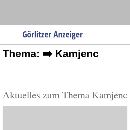
Navigation
Görlitzer Anzeiger
Startseite
Thema: ➡️ Kamjenc
Menüpunkte
Politik
Gesellschaft
Wirtschaft
Service
Aktuelles zum Thema Kamjenc
Verkehr
Gesundheit
Kultur
Sport