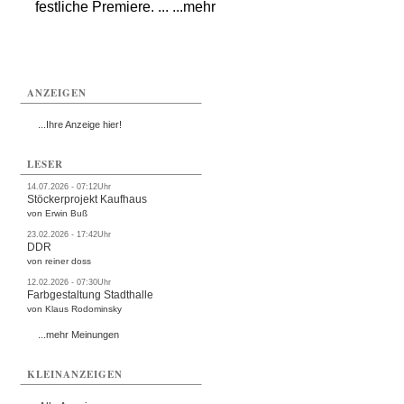
festliche Premiere. ... ...mehr
ANZEIGEN
...Ihre Anzeige hier!
LESER
14.07.2026 - 07:12Uhr
Stöckerprojekt Kaufhaus
von Erwin Buß
23.02.2026 - 17:42Uhr
DDR
von reiner doss
12.02.2026 - 07:30Uhr
Farbgestaltung Stadthalle
von Klaus Rodominsky
...mehr Meinungen
KLEINANZEIGEN