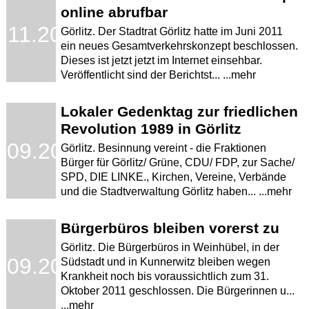
online abrufbar
.11.2011
Görlitz. Der Stadtrat Görlitz hatte im Juni 2011
ein neues Gesamtverkehrskonzept beschlossen.
Dieses ist jetzt jetzt im Internet einsehbar.
Veröffentlicht sind der Berichtst... ...mehr
Lokaler Gedenktag zur friedlichen
Revolution 1989 in Görlitz
.09.2011
Görlitz. Besinnung vereint - die Fraktionen
Bürger für Görlitz/ Grüne, CDU/ FDP, zur Sache/
SPD, DIE LINKE., Kirchen, Vereine, Verbände
und die Stadtverwaltung Görlitz haben... ...mehr
Bürgerbüros bleiben vorerst zu
Görlitz. Die Bürgerbüros in Weinhübel, in der
.09.2011
Südstadt und in Kunnerwitz bleiben wegen
Krankheit noch bis voraussichtlich zum 31.
Oktober 2011 geschlossen. Die Bürgerinnen u...
...mehr