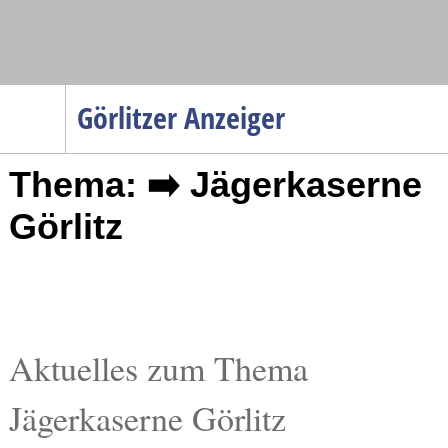
Navigation
Görlitzer Anzeiger
Startseite
Thema: ➡️ Jägerkaserne
Menüpunkte
Politik
Görlitz
Gesellschaft
Wirtschaft
Service
Verkehr
Aktuelles zum Thema
Gesundheit
Jägerkaserne Görlitz
Kultur
Sport