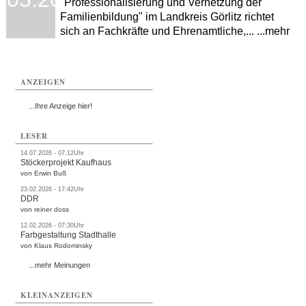
"Professionalisierung und Vernetzung der
Familienbildung" im Landkreis Görlitz richtet
sich an Fachkräfte und Ehrenamtliche,... ...mehr
ANZEIGEN
...Ihre Anzeige hier!
LESER
14.07.2026 - 07:12Uhr
Stöckerprojekt Kaufhaus
von Erwin Buß
23.02.2026 - 17:42Uhr
DDR
von reiner doss
12.02.2026 - 07:30Uhr
Farbgestaltung Stadthalle
von Klaus Rodominsky
...mehr Meinungen
KLEINANZEIGEN