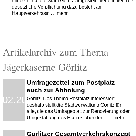
mindern, hat die Stadt Görlitz aufgestellt. verpflichtet. Die
gesetzliche Verpflichtung dazu besteht an
Hauptverkehrsstr... ...mehr
Artikelarchiv zum Thema
Jägerkaserne Görlitz
Umfragezettel zum Postplatz
auch zur Abholung
.02.2012
Görlitz. Das Thema Postplatz interessiert -
deshalb stellt die Stadtverwaltung Görlitz für
alle, die das Umfrageblatt zur Renovierung oder
Umgestaltung des Platzes über den ... ...mehr
Görlitzer Gesamtverkehrskonzept