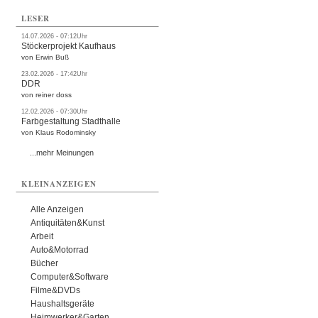
LESER
14.07.2026 - 07:12Uhr
Stöckerprojekt Kaufhaus
von Erwin Buß
23.02.2026 - 17:42Uhr
DDR
von reiner doss
12.02.2026 - 07:30Uhr
Farbgestaltung Stadthalle
von Klaus Rodominsky
...mehr Meinungen
KLEINANZEIGEN
Alle Anzeigen
Antiquitäten&Kunst
Arbeit
Auto&Motorrad
Bücher
Computer&Software
Filme&DVDs
Haushaltsgeräte
Heimwerker&Garten