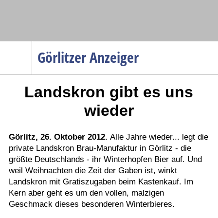
Navigation
Görlitzer Anzeiger
Startseite
Landskron gibt es uns
Menüpunkte
Politik
wieder
Gesellschaft
Wirtschaft
Görlitz, 26. Oktober 2012.
Alle Jahre wieder... legt die
private Landskron Brau-Manufaktur in Görlitz - die
Service
größte Deutschlands - ihr Winterhopfen Bier auf. Und
Verkehr
weil Weihnachten die Zeit der Gaben ist, winkt
Landskron mit Gratiszugaben beim Kastenkauf. Im
Gesundheit
Kern aber geht es um den vollen, malzigen
Kultur
Geschmack dieses besonderen Winterbieres.
Sport