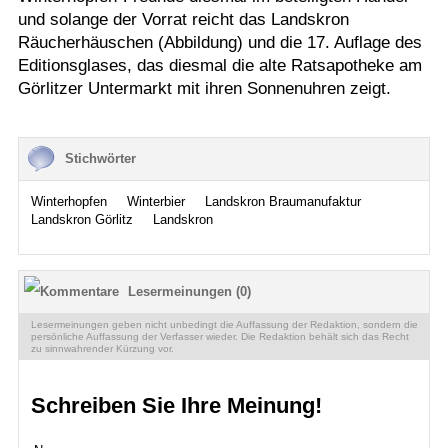
und solange der Vorrat reicht das Landskron
Räucherhäuschen (Abbildung) und die 17. Auflage des
Editionsglases, das diesmal die alte Ratsapotheke am
Görlitzer Untermarkt mit ihren Sonnenuhren zeigt.
Stichwörter
Winterhopfen
Winterbier
Landskron Braumanufaktur
Landskron Görlitz
Landskron
Lesermeinungen (0)
Lesermeinungen geben nicht unbedingt die Auffassung der Redaktion, sondern die
persönliche Auffassung der Verfasser wieder. Die Redaktion behält sich das Recht
zu sinnwahrender Kürzung vor.
Schreiben Sie Ihre Meinung!