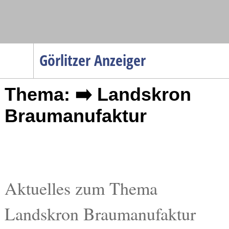
Navigation
Görlitzer Anzeiger
Startseite
Thema: ➡️ Landskron
Menüpunkte
Politik
Braumanufaktur
Gesellschaft
Wirtschaft
Service
Verkehr
Aktuelles zum Thema
Gesundheit
Landskron Braumanufaktur
Kultur
Sport