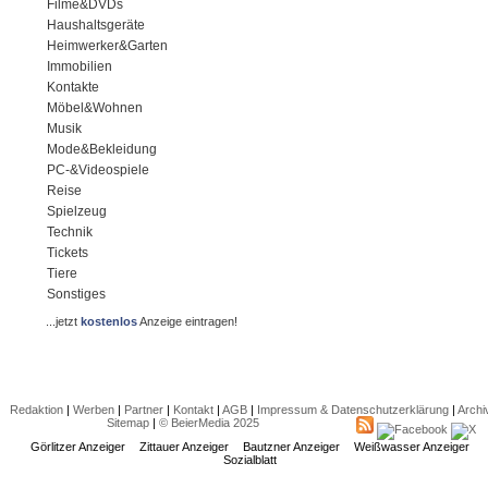
Filme&DVDs
Haushaltsgeräte
Heimwerker&Garten
Immobilien
Kontakte
Möbel&Wohnen
Musik
Mode&Bekleidung
PC-&Videospiele
Reise
Spielzeug
Technik
Tickets
Tiere
Sonstiges
...jetzt
kostenlos
Anzeige eintragen!
Redaktion
|
Werben
|
Partner
|
Kontakt
|
AGB
|
Impressum & Datenschutzerklärung
|
Archi
Sitemap
|
© BeierMedia 2025
Görlitzer Anzeiger
Zittauer Anzeiger
Bautzner Anzeiger
Weißwasser Anzeiger
Sozialblatt