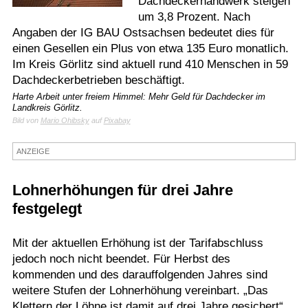
Dachdeckerhandwerk steigen
um 3,8 Prozent. Nach
Termine
Angaben der IG BAU Ostsachsen bedeutet dies für
Kostenlos
einen Gesellen ein Plus von etwa 135 Euro monatlich.
Im Kreis Görlitz sind aktuell rund 410 Menschen in 59
Dachdeckerbetrieben beschäftigt.
Harte Arbeit unter freiem Himmel: Mehr Geld für Dachdecker im
Landkreis Görlitz.
Bild von
Mario Ohibsky
auf
Pixabay
ANZEIGE
Lohnerhöhungen für drei Jahre
festgelegt
Mit der aktuellen Erhöhung ist der Tarifabschluss
jedoch noch nicht beendet. Für Herbst des
kommenden und des darauffolgenden Jahres sind
weitere Stufen der Lohnerhöhung vereinbart. „Das
Klettern der Löhne ist damit auf drei Jahre gesichert“,