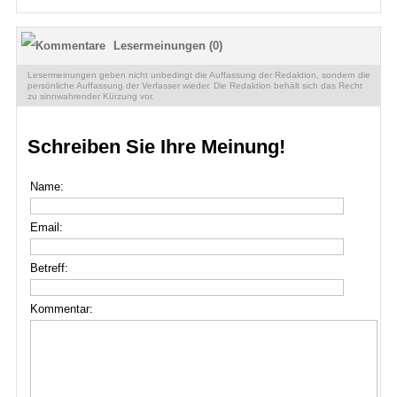
Lesermeinungen (0)
Lesermeinungen geben nicht unbedingt die Auffassung der Redaktion, sondern die
persönliche Auffassung der Verfasser wieder. Die Redaktion behält sich das Recht
zu sinnwahrender Kürzung vor.
Schreiben Sie Ihre Meinung!
Name:
Email:
Betreff:
Kommentar: