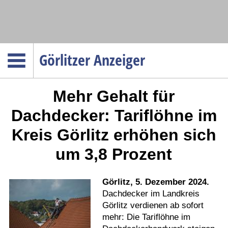
Navigation
Görlitzer Anzeiger
Startseite
Mehr Gehalt für
Menüpunkte
Politik
Dachdecker: Tariflöhne im
Gesellschaft
Kreis Görlitz erhöhen sich
Wirtschaft
um 3,8 Prozent
Service
Verkehr
Görlitz, 5. Dezember 2024.
Gesundheit
Dachdecker im Landkreis
Görlitz verdienen ab sofort
Kultur
mehr: Die Tariflöhne im
Sport