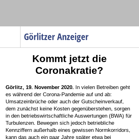
Navigation
Görlitzer Anzeiger
Startseite
Kommt jetzt die
Menüpunkte
Politik
Coronakratie?
Gesellschaft
Wirtschaft
Görlitz, 19. November 2020.
In vielen Betreiben geht
es während der Corona-Pandemie auf und ab:
Service
Umsatzeinbrüche oder auch der Gutscheinverkauf,
Verkehr
dem zunächst keine Kosten gegenüberstehen, sorgen
in den betriebswirtschaftliche Auswertungen (BWA) für
Gesundheit
Turbulenzen. Bewegen sich jedoch betriebliche
Kultur
Kennziffern außerhalb eines gewissen Normkorridors,
kann das auch ein paar Jahre später etwa bei
Sport