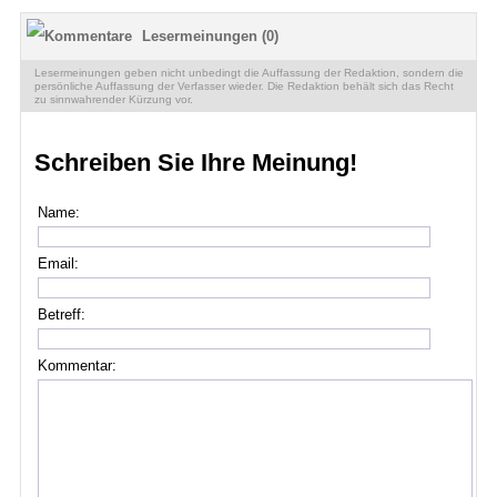
Lesermeinungen (0)
Lesermeinungen geben nicht unbedingt die Auffassung der Redaktion, sondern die
persönliche Auffassung der Verfasser wieder. Die Redaktion behält sich das Recht
zu sinnwahrender Kürzung vor.
Schreiben Sie Ihre Meinung!
Name:
Email:
Betreff:
Kommentar: