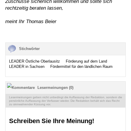
Zuschüsse sicherlich willkommen und sollte sich
rechtzeitig beraten lassen,
meint Ihr Thomas Beier
Stichwörter
LEADER Östliche Oberlausitz
Förderung auf dem Land
LEADER in Sachsen
Fördermittel für den ländlichen Raum
Lesermeinungen (0)
Lesermeinungen geben nicht unbedingt die Auffassung der Redaktion, sondern die
persönliche Auffassung der Verfasser wieder. Die Redaktion behält sich das Recht
zu sinnwahrender Kürzung vor.
Schreiben Sie Ihre Meinung!