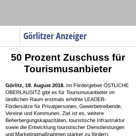
Navigation
Görlitzer Anzeiger
Startseite
50 Prozent Zuschuss für
Menüpunkte
Politik
Tourismusanbieter
Gesellschaft
Wirtschaft
Görlitz, 19. August 2018.
Im Fördergebiet ÖSTLICHE
OBERLAUSITZ gibt es für Tourismusanbieter im
Service
ländlichen Raum erstmals erhöhte LEADER-
Verkehr
Fördersätze für Privatpersonen, Gewerbetreibende,
Vereine und Kommunen. Ziel ist es, weitere
Gesundheit
Beherbergungskapazitäten, touristische Infrastruktur
Kultur
sowie die Entwicklung touristischer Dienstleistungen
und Marketingmaßnahmen stärker zu fördern.
Sport