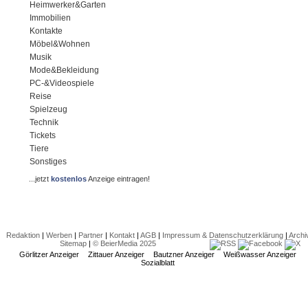
Heimwerker&Garten
Immobilien
Kontakte
Möbel&Wohnen
Musik
Mode&Bekleidung
PC-&Videospiele
Reise
Spielzeug
Technik
Tickets
Tiere
Sonstiges
...jetzt
kostenlos
Anzeige eintragen!
Redaktion
|
Werben
|
Partner
|
Kontakt
|
AGB
|
Impressum & Datenschutzerklärung
|
Archi
Sitemap
|
© BeierMedia 2025
Görlitzer Anzeiger
Zittauer Anzeiger
Bautzner Anzeiger
Weißwasser Anzeiger
Sozialblatt