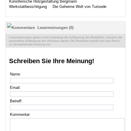
Künstlerische Holzgestaltung Bergmann
Werkstattbesichtigung
Die Geheime Welt von Turisede
Lesermeinungen (0)
Lesermeinungen geben nicht unbedingt die Auffassung der Redaktion, sondern die
persönliche Auffassung der Verfasser wieder. Die Redaktion behält sich das Recht
zu sinnwahrender Kürzung vor.
Schreiben Sie Ihre Meinung!
Name:
Email:
Betreff:
Kommentar: