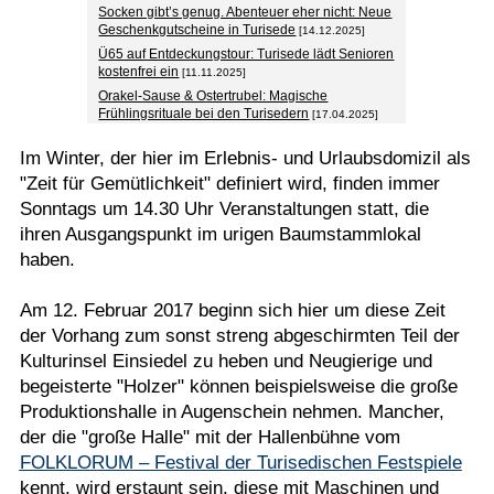
Socken gibt’s genug. Abenteuer eher nicht: Neue
Geschenkgutscheine in Turisede
[14.12.2025]
Ü65 auf Entdeckungstour: Turisede lädt Senioren
kostenfrei ein
[11.11.2025]
Orakel-Sause & Ostertrubel: Magische
Frühlingsrituale bei den Turisedern
[17.04.2025]
Im Winter, der hier im Erlebnis- und Urlaubsdomizil als
"Zeit für Gemütlichkeit" definiert wird, finden immer
Sonntags um 14.30 Uhr Veranstaltungen statt, die
ihren Ausgangspunkt im urigen Baumstammlokal
haben.
Am 12. Februar 2017 beginn sich hier um diese Zeit
der Vorhang zum sonst streng abgeschirmten Teil der
Kulturinsel Einsiedel zu heben und Neugierige und
begeisterte "Holzer" können beispielsweise die große
Produktionshalle in Augenschein nehmen. Mancher,
der die "große Halle" mit der Hallenbühne vom
FOLKLORUM – Festival der Turisedischen Festspiele
kennt, wird erstaunt sein, diese mit Maschinen und