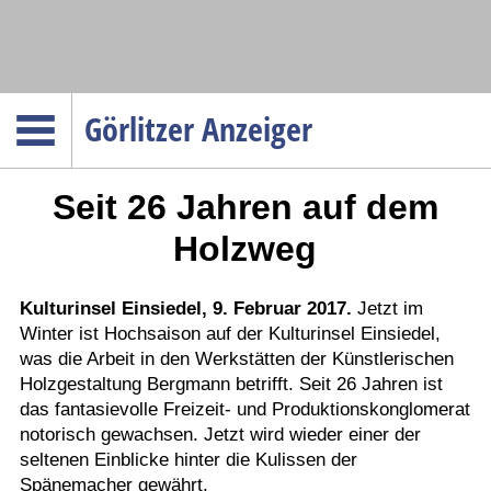
Navigation
Görlitzer Anzeiger
Startseite
Seit 26 Jahren auf dem
Menüpunkte
Politik
Holzweg
Gesellschaft
Wirtschaft
Kulturinsel Einsiedel, 9. Februar 2017.
Jetzt im
Winter ist Hochsaison auf der Kulturinsel Einsiedel,
Service
was die Arbeit in den Werkstätten der Künstlerischen
Verkehr
Holzgestaltung Bergmann betrifft. Seit 26 Jahren ist
das fantasievolle Freizeit- und Produktionskonglomerat
Gesundheit
notorisch gewachsen. Jetzt wird wieder einer der
Kultur
seltenen Einblicke hinter die Kulissen der
Spänemacher gewährt.
Sport