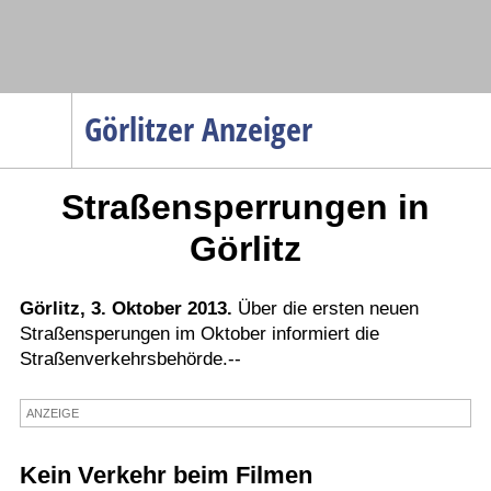
Navigation
Görlitzer Anzeiger
Startseite
Straßensperrungen in
Menüpunkte
Politik
Görlitz
Gesellschaft
Wirtschaft
Görlitz, 3. Oktober 2013.
Über die ersten neuen
Straßensperungen im Oktober informiert die
Service
Straßenverkehrsbehörde.--
Verkehr
Gesundheit
ANZEIGE
Kultur
Kein Verkehr beim Filmen
Sport