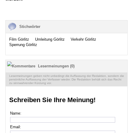
Stichwörter
Film Görlitz
Umleitung Görlitz
Verkehr Görlitz
Sperrung Görlitz
Lesermeinungen (0)
Lesermeinungen geben nicht unbedingt die Auffassung der Redaktion, sondern die
persönliche Auffassung der Verfasser wieder. Die Redaktion behält sich das Recht
zu sinnwahrender Kürzung vor.
Schreiben Sie Ihre Meinung!
Name:
Email: