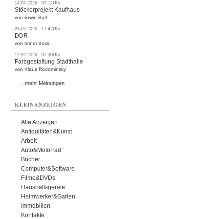
14.07.2026 - 07:12Uhr
Stöckerprojekt Kaufhaus
von Erwin Buß
23.02.2026 - 17:42Uhr
DDR
von reiner doss
12.02.2026 - 07:30Uhr
Farbgestaltung Stadthalle
von Klaus Rodominsky
...mehr Meinungen
KLEINANZEIGEN
Alle Anzeigen
Antiquitäten&Kunst
Arbeit
Auto&Motorrad
Bücher
Computer&Software
Filme&DVDs
Haushaltsgeräte
Heimwerker&Garten
Immobilien
Kontakte