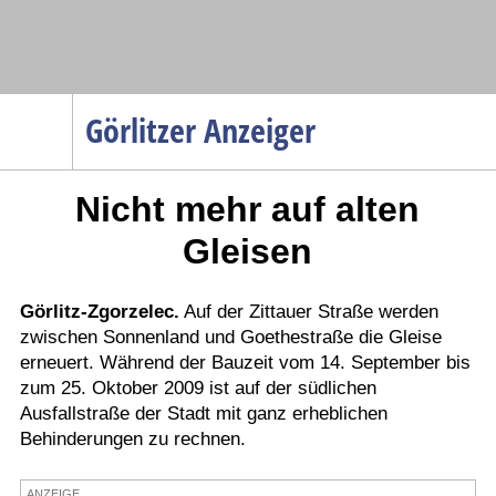
Navigation
Görlitzer Anzeiger
Startseite
Nicht mehr auf alten
Menüpunkte
Politik
Gleisen
Gesellschaft
Wirtschaft
Görlitz-Zgorzelec.
Auf der Zittauer Straße werden
zwischen Sonnenland und Goethestraße die Gleise
Service
erneuert. Während der Bauzeit vom 14. September bis
Verkehr
zum 25. Oktober 2009 ist auf der südlichen
Ausfallstraße der Stadt mit ganz erheblichen
Gesundheit
Behinderungen zu rechnen.
Kultur
Sport
ANZEIGE