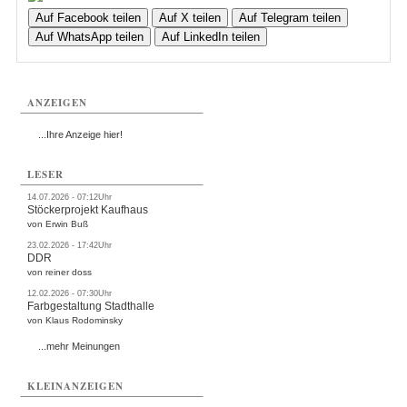
Auf Facebook teilen
Auf X teilen
Auf Telegram teilen
Auf WhatsApp teilen
Auf LinkedIn teilen
ANZEIGEN
...Ihre Anzeige hier!
LESER
14.07.2026 - 07:12Uhr
Stöckerprojekt Kaufhaus
von Erwin Buß
23.02.2026 - 17:42Uhr
DDR
von reiner doss
12.02.2026 - 07:30Uhr
Farbgestaltung Stadthalle
von Klaus Rodominsky
...mehr Meinungen
KLEINANZEIGEN