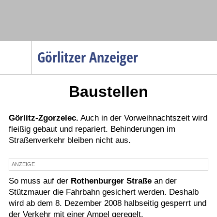
Navigation
Görlitzer Anzeiger
Startseite
Baustellen
Menüpunkte
Politik
Gesellschaft
Görlitz-Zgorzelec.
Auch in der Vorweihnachtszeit wird
fleißig gebaut und repariert. Behinderungen im
Wirtschaft
Straßenverkehr bleiben nicht aus.
Service
ANZEIGE
Verkehr
So muss auf der
Rothenburger Straße
an der
Gesundheit
Stützmauer die Fahrbahn gesichert werden. Deshalb
Kultur
wird ab dem 8. Dezember 2008 halbseitig gesperrt und
der Verkehr mit einer Ampel geregelt.
Sport