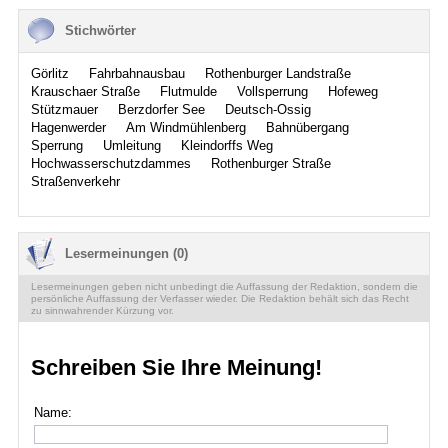
Stichwörter
Görlitz
Fahrbahnausbau
Rothenburger Landstraße
Krauschaer Straße
Flutmulde
Vollsperrung
Hofeweg
Stützmauer
Berzdorfer See
Deutsch-Ossig
Hagenwerder
Am Windmühlenberg
Bahnübergang
Sperrung
Umleitung
Kleindorffs Weg
Hochwasserschutzdammes
Rothenburger Straße
Straßenverkehr
Lesermeinungen (0)
Lesermeinungen geben nicht unbedingt die Auffassung der Redaktion, sondern die
persönliche Auffassung der Verfasser wieder. Die Redaktion behält sich das Recht
zu sinnwahrender Kürzung vor.
Schreiben Sie Ihre Meinung!
Name: