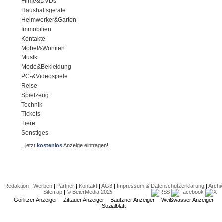
Filme&DVDs
Haushaltsgeräte
Heimwerker&Garten
Immobilien
Kontakte
Möbel&Wohnen
Musik
Mode&Bekleidung
PC-&Videospiele
Reise
Spielzeug
Technik
Tickets
Tiere
Sonstiges
...jetzt
kostenlos
Anzeige eintragen!
Redaktion
|
Werben
|
Partner
|
Kontakt
|
AGB
|
Impressum & Datenschutzerklärung
|
Archi
Sitemap
|
© BeierMedia 2025
Görlitzer Anzeiger
Zittauer Anzeiger
Bautzner Anzeiger
Weißwasser Anzeiger
Sozialblatt