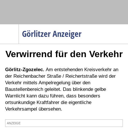
Navigation
Görlitzer Anzeiger
Startseite
Verwirrend für den Verkehr
Menüpunkte
Politik
Gesellschaft
Görlitz-Zgozelec.
Am entstehenden Kreisverkehr an
der Reichenbacher Straße / Reichertstraße wird der
Wirtschaft
Verkehr mittels Ampelregelung über den
Service
Baustellenbereich geleitet. Das blinkende gelbe
Warnlicht kann dazu führen, dass besonders
Verkehr
ortsunkundige Kraftfahrer die eigentliche
Gesundheit
Verkehrsampel übersehen.
Kultur
ANZEIGE
Sport